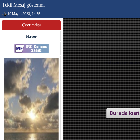
Tekil Mesaj gösterimi
19 Mayıs 2023, 14:55
Cevap: Itiraf ediorumm..
Çevrimdışı
@
VaV
elya itiraf ediyorum, bende sen
Hacer
~~ Bazen sevininc