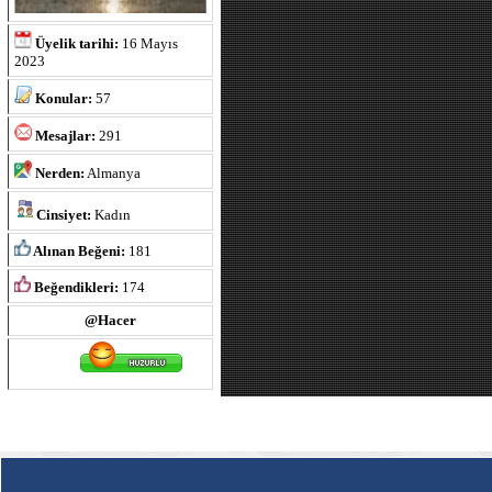
Üyelik tarihi:
16 Mayıs
2023
Konular:
57
Mesajlar:
291
Nerden:
Almanya
Cinsiyet:
Kadın
Alınan Beğeni:
181
Beğendikleri:
174
@Hacer
Ruh Hali :
: