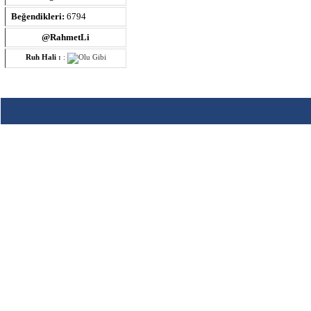
Beğendikleri:
6794
@RahmetLi
Ruh Hali :
: