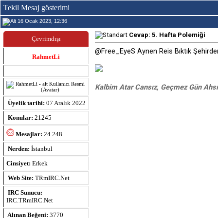
Tekil Mesaj gösterimi
16 Ocak 2023, 12:36
Cevap: 5. Hafta Polemiği
Çevrimdışı
@
Free_EyeS
Aynen Reis Bıktık Şehird
RahmetLi
Kalbim Atar Cansız, Geçmez Gün Ahsız
Üyelik tarihi:
07 Aralık 2022
Konular:
21245
Mesajlar:
24.248
Nerden:
İstanbul
Cinsiyet:
Erkek
Web Site:
TRmIRC.Net
IRC Sunucu:
IRC.TRmIRC.Net
Alınan Beğeni:
3770