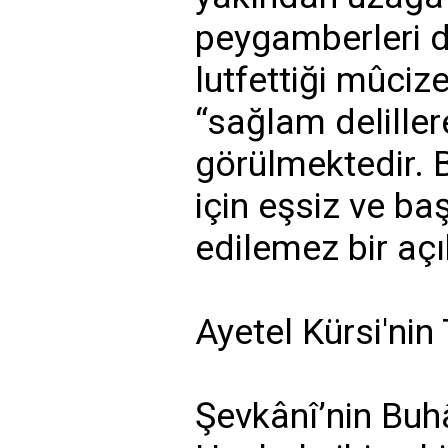
peygamberleri d
lutfettiği mûciz
“sağlam delille
görülmektedir. 
için eşsiz ve ba
edilemez bir açık
Ayetel Kürsi'nin 
Şevkânî’nin Buh