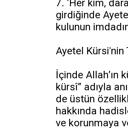
7. ‘Her kim, dar
girdiğinde Ayete
kulunun imdadına
Ayetel Kürsi'nin 
İçinde Allah’ın k
kürsî” adıyla a
de üstün özellik
hakkında hadisl
ve korunmaya ves