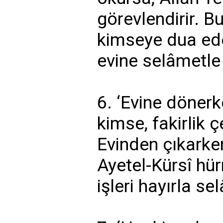
görevlendirir. B
kimseye dua ede
evine selâmetl
6. ‘Evine dönerk
kimse, fakirlik
Evinden çıkarken
Ayetel-Kürsî h
işleri hayırla se