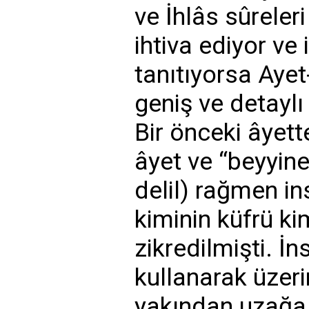
ve İhlâs sûreler
ihtiva ediyor ve 
tanıtıyorsa Aye
geniş ve detaylı
Bir önceki âyet
âyet ve “beyyin
delil) rağmen ins
kiminin küfrü kim
zikredilmişti. İn
kullanarak üzer
yakından uzağa 