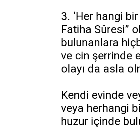
3. ‘Her hangi bir
Fatiha Sûresi” 
bulunanlara hiç
ve cin şerrinde
olayı da asla o
Kendi evinde ve
veya herhangi b
huzur içinde bul