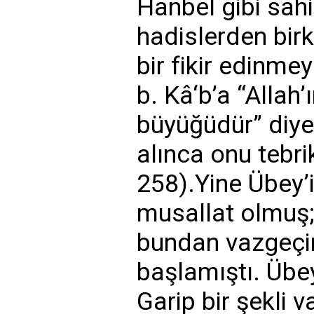
Hanbel gibi sah
hadislerden bir
bir fikir edinm
b. Kâ‘b’a “Allah
büyüğüdür” diye 
alınca onu tebri
258).Yine Übey’i
musallat olmuş;
bundan vazgeçi
başlamıştı. Übe
Garip bir şekli 