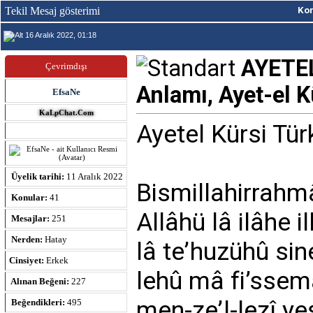
Tekil Mesaj gösterimi
Ko
16 Aralık 2022, 01:18
AYETE
Çevrimdışı
Anlamı, Ayet-el K
EfsaNe
KaLpChat.Com
Ayetel Kürsi Tü
Üyelik tarihi:
11 Aralık 2022
Bismillahirrahm
Konular:
41
Allâhü lâ ilâhe i
Mesajlar:
251
Nerden:
Hatay
lâ te’huzühû sin
Cinsiyet:
Erkek
lehû mâ fi’ssemâ
Alınan Beğeni:
227
men-ze’l-lezî yeş
Beğendikleri:
495