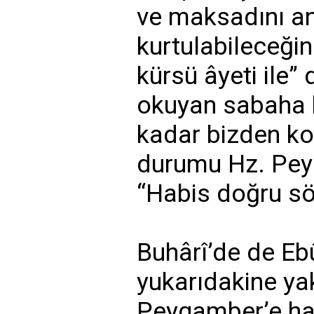
ve maksadını an
kurtulabileceği
kürsü âyeti ile”
okuyan sabaha 
kadar bizden ko
durumu Hz. Peyg
“Habis doğru sö
Buhârî’de de Eb
yukarıdakine yakı
Peygamber’e had