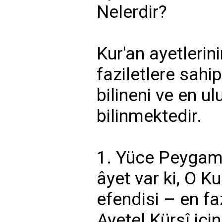
Nelerdir?
Kur'an ayetlerini
faziletlere sahip
bilineni ve en ul
bilinmektedir.
1. Yüce Peygamb
âyet var ki, O Ku
efendisi – en faz
Ayetel Kürsî içi