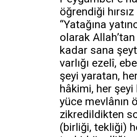
öğrendiği hırsız
“Yatağına yatınc
olarak Allah’ta
kadar sana şeyt
varlığı ezelî, eb
şeyi yaratan, he
hâkimi, her şeyi 
yüce mevlânın ö
zikredildikten 
(birliği, tekliği