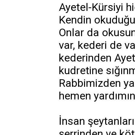
Ayetel-Kürsiyi h
Kendin okuduğun
Onlar da okusun
var, kederi de v
kederinden Ayete
kudretine sığınm
Rabbimizden yar
hemen yardımını
İnsan şeytanları
şerrinden ve köt