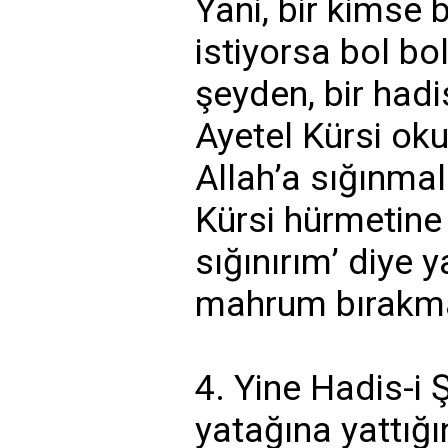
Yani, bir kimse
istiyorsa bol bo
şeyden, bir had
Ayetel Kürsi ok
Allah’a sığınma
Kürsi hürmetine
sığınırım’ diye 
mahrum bırakm
4. Yine Hadis-i 
yatağına yattığı