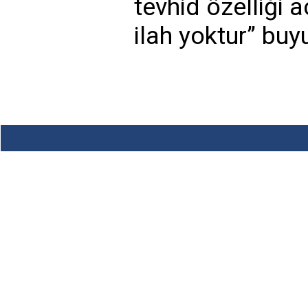
tevhid özelliği
ilah yoktur” buy