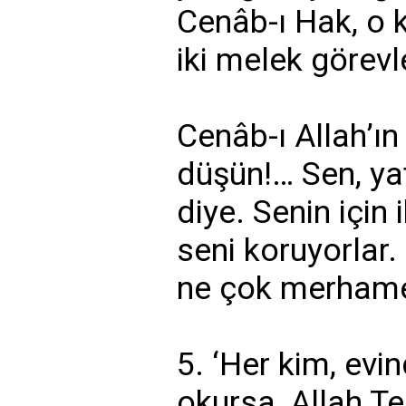
Cenâb-ı Hak, o 
iki melek görevle
Cenâb-ı Allah’ın
düşün!… Sen, ya
diye. Senin için
seni koruyorlar
ne çok merhamet
5. ‘Her kim, evi
okursa, Allah Te