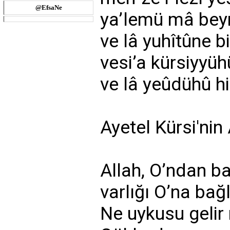
@EfsaNe
ya’lemü mâ bey
ve lâ yuhîtûne bi
vesi’a kürsiyyüh
ve lâ yeûdühû hi
Ayetel Kürsi'nin
Allah, O’ndan baş
varlığı O’na bağl
Ne uykusu gelir 