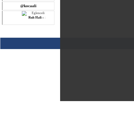
@kocaali
Ruh Hali :
: