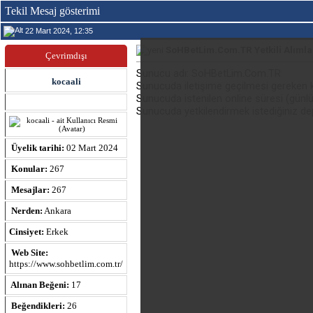
Tekil Mesaj gösterimi
22 Mart 2024, 12:35
SoHBetLim.Com.TR Yetkili Alımla
Çevrimdışı
Sunucu adı: SoHBetLim.Com.TR
kocaali
Sunucuda iletişime geçilmesi gereken ki
Sunucuda istenilen online süresi (günlü
Sunucuda yetkilendirmek istediğiniz d
Üyelik tarihi:
02 Mart 2024
Konular:
267
Mesajlar:
267
Nerden:
Ankara
Cinsiyet:
Erkek
Web Site:
https://www.sohbetlim.com.tr/
Alınan Beğeni:
17
Beğendikleri:
26