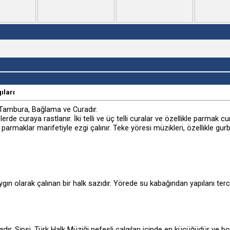
ıları
, Tambura, Bağlama ve Curadır.
plerde curaya rastlanır. İki telli ve üç telli curalar ve özellikle parmak c
parmaklar marifetiyle ezgi çalınır. Teke yöresi müzikleri, özellikle gurbe
n olarak çalınan bir halk sazıdır. Yörede su kabağından yapılanı tercih ed
gıdır. Sipsi, Türk Halk Müziği nefesli çalgıları içinde en küçüğüdür ve b