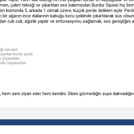
men, çalım tekniği ve çıkartılan ses bakımından Burdur Sipsisi hiç bi
n kısmında 5, arkada 1 olmak üzere, küçük perde delikleri açılır. Perde 
n bir ağacın ince dallarının kabuğu boru şeklinde çıkartılarak süs olsun
n cuk cuk, ağızlık yapılır ve entonasyonu sağlamak, ses genişliğini a
liği zamanı!
oyunları kursu açıldı
 Ziyaretleri
dın Seyahatleri
i , hem seni ziyan eder hem kendini. Dibini görmediğin suya dalmadığın