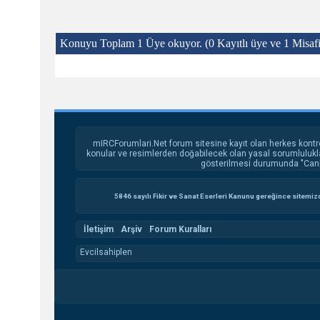
Konuyu Toplam 1 Üye okuyor.
(0 Kayıtlı üye ve 1 Misafi
mIRCForumlari.Net forum sitesine kayıt olan herkes kontr
konular ve resimlerden doğabilecek olan yasal sorumluluklar
gösterilmesi durumunda "Canlı 
5846 sayılı Fikir ve Sanat Eserleri Kanunu gereğince sitemizde
İletişim
Arşiv
Forum Kuralları
Evcilsahiplen