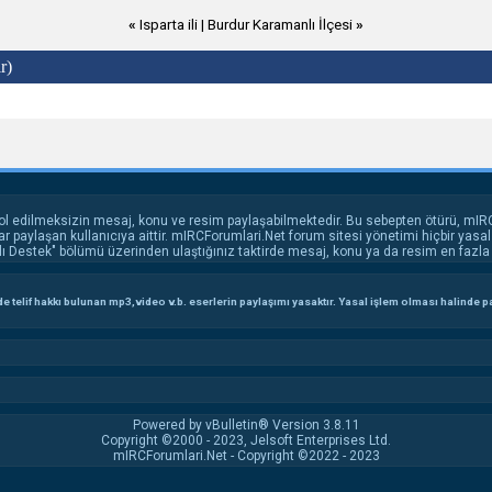
«
Isparta ili
|
Burdur Karamanlı İlçesi
»
r)
ol edilmeksizin mesaj, konu ve resim paylaşabilmektedir. Bu sebepten ötürü, mIRC
 paylaşan kullanıcıya aittir. mIRCForumlari.Net forum sitesi yönetimi hiçbir yasal 
Destek" bölümü üzerinden ulaştığınız taktirde mesaj, konu ya da resim en fazla 2
 telif hakkı bulunan mp3,video v.b. eserlerin paylaşımı yasaktır. Yasal işlem olması halinde payl
Powered by vBulletin® Version 3.8.11
Copyright ©2000 - 2023, Jelsoft Enterprises Ltd.
mIRCForumlari.Net - Copyright ©2022 - 2023