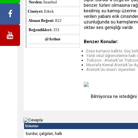
Nerden:
İstanbul
benzer türleri olmasına rağ
kesilmiş su kamışı üzerine ö
Cinsiyet:
Erkek
verilen yabani erik cinsinde
Alınan Beğeni:
822
uzunluğunda su kamışlarında
oktav ses genişliği vardır.
Beğendikleri:
351
@Arthur
Benzer Konular:
Esas kurtarıcı halktır. Güç bir
Yatılı okul öğrencilerine halk 
Trabzon - Atatürk'ün Trabzon
Mustafa Kemal Atatürk'ün Ay
Atatürk'ün sivas'ı ziyaretleri
Bilmiyorsa ne istediğin
Etiketler
burdur
,
çalgıları
,
halk