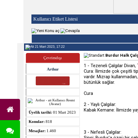
Kullanıcı Etiket Listesi
21 Mart 2023, 17:22
Burdur Halk Çalg
Çevrimdışı
1 - Tezeneli Çalgılar Divan
Arthur
Cura: İlimizde çok çeşitli ti
vardır. Mızrap kullanmadan, 
bütünlük sağlar.
Cura
2 - Yaylı Çalgılar:
Kabak Kemane: İlimizde yaygı
Üyelik tarihi:
01 Mart 2023
Konular:
818
Mesajlar:
1.460
3 - Nefesli Çalgılar:
Sipsi: Burdur'a özgü bir çal