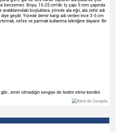
rine benzemez. Boyu; 15-25 cm'dir. İç çapı 5 mm çapında
aralıklarındaki boşluklara, yörede ala eğri, ala zehir adı
 diye geçilir. Yörede demir kargı adı verilen ince 3-5 cm
rtırmak, nefes ve parmak kullanma tekniğine dayanır. Bir
 gibi , emin olmadığın sevgiye de teslim etme kendini.