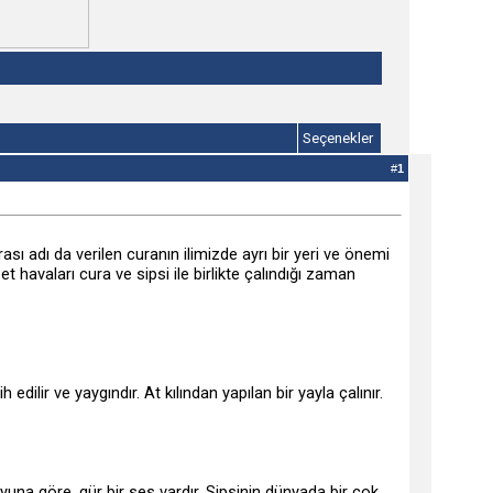
Seçenekler
#
1
urası adı da verilen curanın ilimizde ayrı bir yeri ve önemi
t havaları cura ve sipsi ile birlikte çalındığı zaman
ilir ve yaygındır. At kılından yapılan bir yayla çalınır.
oyuna göre, gür bir ses vardır. Sipsinin dünyada bir çok