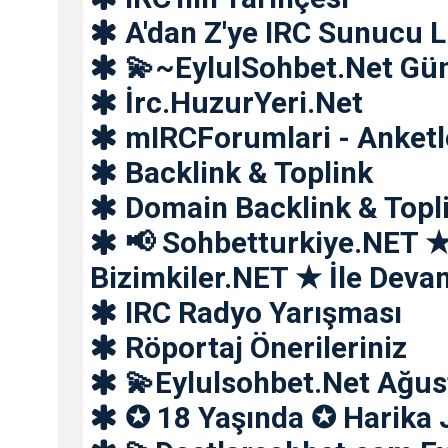
A'dan Z'ye IRC Sunucu L
💫~EylulSohbet.Net Gün
İrc.HuzurYeri.Net
mIRCForumlari - Anketl
Backlink & Toplink
Domain Backlink & Topl
📢 Sohbetturkiye.NET 
Bizimkiler.NET ★ İle Deva
IRC Radyo Yarışması
Röportaj Önerileriniz
💫Eylulsohbet.Net Ağus
✪ 18 Yaşında ✪ Harika 