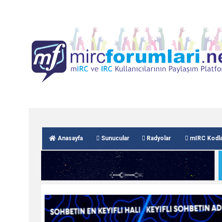
Anasayfa
Sunucular
Radyolar
mIRC Kodla