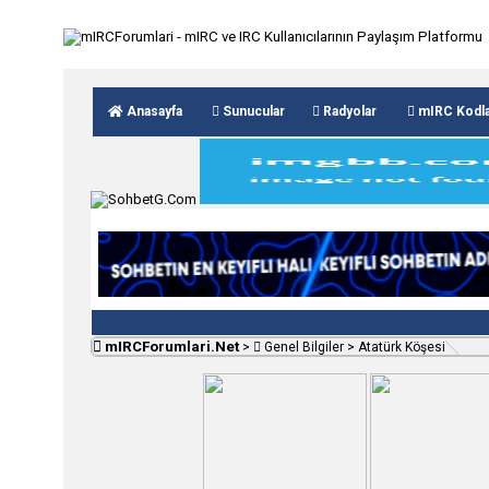
Anasayfa
Sunucular
Radyolar
mIRC Kodla
mIRCForumlari.Net
>
Genel Bilgiler
>
Atatürk Köşesi