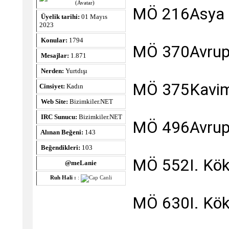
MÖ 216Asya Hu
Üyelik tarihi:
01 Mayıs
2023
Konular:
1794
MÖ 370Avrupa
Mesajlar:
1.871
Nerden:
Yurtdışı
MÖ 375Kavim
Cinsiyet:
Kadın
Web Site:
Bizimkiler.NET
IRC Sunucu:
Bizimkiler.NET
MÖ 496Avrupa 
Alınan Beğeni:
143
Beğendikleri:
103
MÖ 552I. Kök 
@meLanie
Ruh Hali :
:
MÖ 630I. Kök 