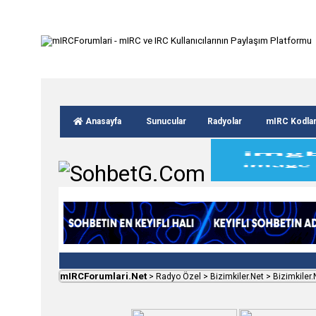
Anasayfa
Sunucular
Radyolar
mIRC Kodla
mIRCForumlari.Net
>
Radyo Özel
>
Bizimkiler.Net
>
Bizimkiler.N