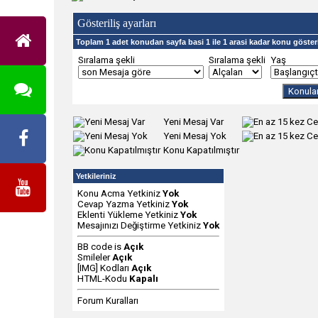
Gösteriliş ayarları
Toplam 1 adet konudan sayfa basi 1 ile 1 arasi kadar konu gösteri
Sıralama şekli
Sıralama şekli
Yaş
Yeni Mesaj Var
Yeni Mesaj Yok
Konu Kapatılmıştır
Yetkileriniz
Konu Acma Yetkiniz
Yok
Cevap Yazma Yetkiniz
Yok
Eklenti Yükleme Yetkiniz
Yok
Mesajınızı Değiştirme Yetkiniz
Yok
BB code
is
Açık
Smileler
Açık
[IMG]
Kodları
Açık
HTML-Kodu
Kapalı
Forum Kuralları