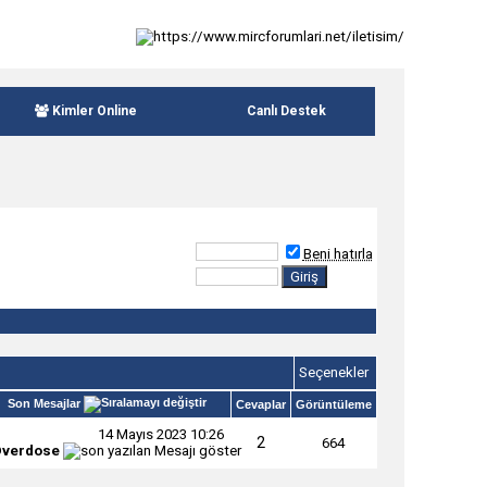
Kimler Online
Canlı Destek
Beni hatırla
Seçenekler
Son Mesajlar
Cevaplar
Görüntüleme
14 Mayıs 2023
10:26
2
664
verdose