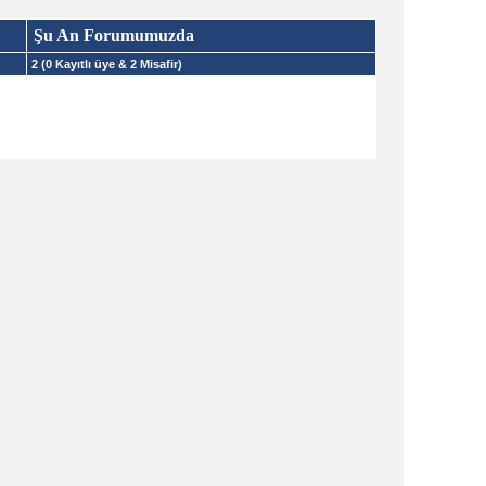
Şu An Forumumuzda
2 (0 Kayıtlı üye & 2 Misafir)