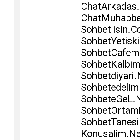
ChatArkadas
ChatMuhabbe
Sohbetlisin.
SohbetYetisk
SohbetCafem
SohbetKalbi
Sohbetdiyari.
Sohbetedelim
SohbeteGeL.
SohbetOrtami
SohbetTanesi
Konusalim.Ne