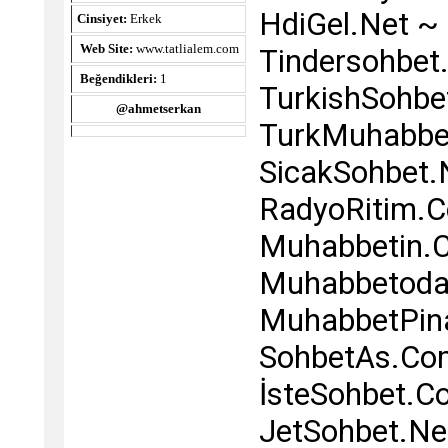
HdiGel.Net ~
Cinsiyet:
Erkek
Web Site:
www.tatlialem.com
Tindersohbe
Beğendikleri:
1
TurkishSohbe
@ahmetserkan
TurkMuhabbe
SicakSohbet.
RadyoRitim.
Muhabbetin.
Muhabbetoda
MuhabbetPin
SohbetAs.Co
İsteSohbet.C
JetSohbet.Ne