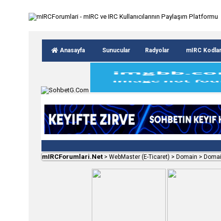
Anasayfa
Sunucular
Radyolar
mIRC Kodla
mIRCForumlari.Net
>
WebMaster (E-Ticaret)
>
Domain
>
Domai