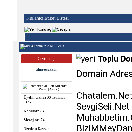
Kullanıcı Etiket Listesi
04 Temmuz 2026, 12:03
Toplu Do
Çevrimdışı
ahmetserkan
Domain Adres
Chatalem.Ne
Üyelik tarihi:
06 Temmuz
2025
SevgiSeli.Net
Konular:
73
Muhabbetim.
Mesajlar:
74
BiziMMeyDa
Nerden:
Kayseri