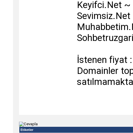
Keyifci.Net ~
Sevimsiz.Net
Muhabbetim.
Sohbetruzgar
İstenen fiyat 
Domainler topl
satılmamaktad
Etiketler