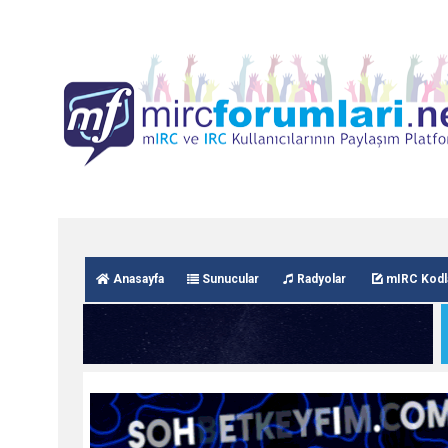
Anasayfa
Sunucular
Radyolar
mIRC Kodl