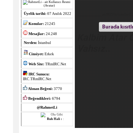
Üyelik tarihi:
07 Aralık 2022
Konular:
21245
Mesajlar:
24.248
Kalbim Atar 
Nerden:
İstanbul
Vahsız..
Cinsiyet:
Erkek
Web Site:
TRmIRC.Net
IRC Sunucu:
IRC.TRmIRC.Net
Alınan Beğeni:
3770
Beğendikleri:
6794
@RahmetLi
Ruh Hali :
: