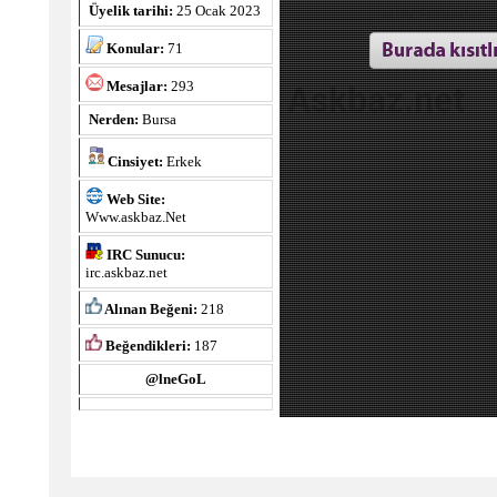
Üyelik tarihi:
25 Ocak 2023
Konular:
71
Mesajlar:
293
Askbaz.net
Nerden:
Bursa
Cinsiyet:
Erkek
Web Site:
Www.askbaz.Net
IRC Sunucu:
irc.askbaz.net
Alınan Beğeni:
218
Beğendikleri:
187
@lneGoL