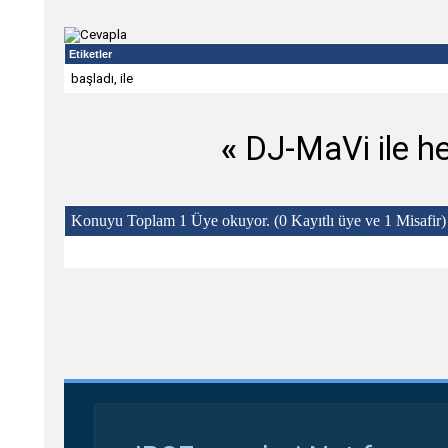
Etiketler
başladı
,
ile
«
DJ-MaVi ile he
Konuyu Toplam 1 Üye okuyor.
(0 Kayıtlı üye ve 1 Misafir)