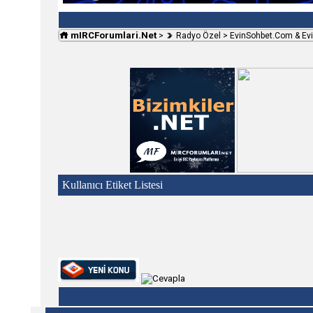
mIRCForumlari.Net
>
Radyo Özel
>
EvinSohbet.Com & Ev
Kullanıcı Etiket Listesi