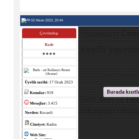
02 Nisan 2023, 20:44
Ceva
Çevrimdışı
Bade
Keyifli yayınl
🍀🍀🍀🍀
Üyelik tarihi:
17 Ocak 2023
Konular:
919
Sen sen ol he
Mesajlar:
3.415
hikayesi olma.
Nerden:
Kocaeli
Cinsiyet:
Kadın
Web Site: