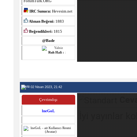
ForumTurk.ORG
IRC Sunucu:
Hevesim.net
Alınan Beğeni:
1883
Beğendikleri:
1815
@Bade
Ruh Hali :
:
02 Nisan 2023, 21:42
Ceva
Çevrimdışı
lneGoL
İyi yayınlar ko