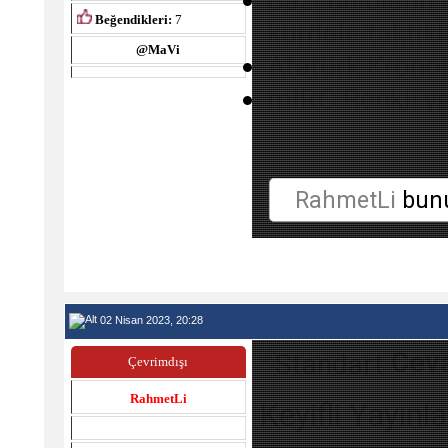
Bazı ünlülerin
Beğendikleri:
7
kurdele taktıkl
@MaVi
Atatürk Kronol
mIRC Renkli y
RahmetLi
bunu
02 Nisan 2023, 20:28
Ceva
Çevrimdışı
RahmetLi
Keyifli Yayınla