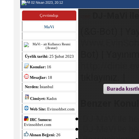
02 Nisan 2023, 20:12
DJ-MaVi ile
Çevrimdışı
MaVi
(&G-Bot) | Ya
Www.EvinSoh
Bot) | Yayını
Üyelik tarihi:
25 Şubat 2023
http://dinle.e
Konular:
16
tıklayınız. |
Mesajlar:
18
Nerden:
İstanbul
Cinsiyet:
Kadın
Benzer Konul
Web Site:
Evinsohbet.com
DJ-MaVi ile her
IRC Sunucu:
Evinsohbet.com
DJ-MaVi ile her
Alınan Beğeni:
26