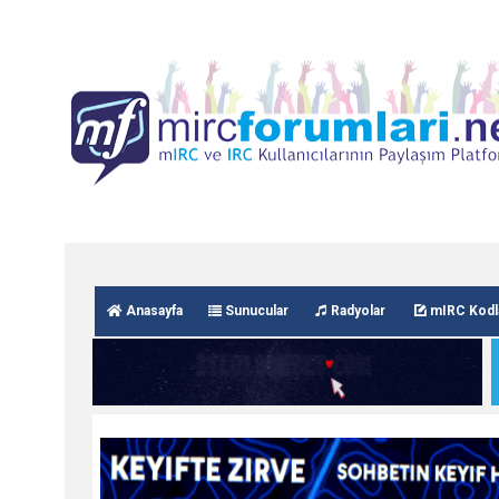
Anasayfa
Sunucular
Radyolar
mIRC Kodl