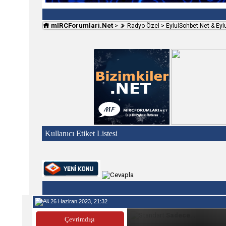
mIRCForumlari.Net
>
Radyo Özel
>
EylulSohbet.Net & Eyl
Kullanıcı Etiket Listesi
26 Haziran 2023, 21:32
Sadece. .
Çevrimdışı