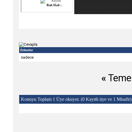
Ruh Hali :
:
Etiketler
sadece
«
Temel
Konuyu Toplam 1 Üye okuyor.
(0 Kayıtlı üye ve 1 Misafir)