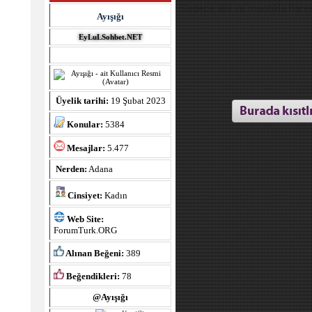
Sadece akıl ve mantıkla harek
Ayışığı
EyLuLSohbet.NET
Üyelik tarihi:
19 Şubat 2023
Konular:
5384
Mesajlar:
5.477
Nerden:
Adana
Cinsiyet:
Kadın
Web Site:
ForumTurk.ORG
Alınan Beğeni:
389
Beğendikleri:
78
@Ayışığı