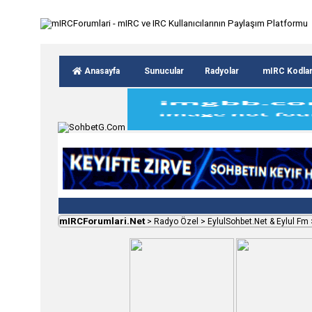
Anasayfa
Sunucular
Radyolar
mIRC Kodla
mIRCForumlari.Net
>
Radyo Özel
>
EylulSohbet.Net & Eylul Fm