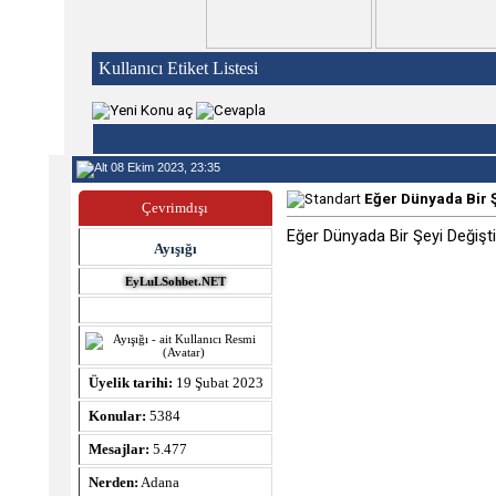
Kullanıcı Etiket Listesi
08 Ekim 2023, 23:35
Eğer Dünyada Bir Ş
Çevrimdışı
Eğer Dünyada Bir Şeyi Değişti
Ayışığı
EyLuLSohbet.NET
Üyelik tarihi:
19 Şubat 2023
Konular:
5384
Mesajlar:
5.477
Nerden:
Adana