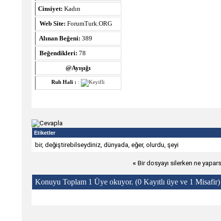
Cinsiyet:
Kadın
Web Site:
ForumTurk.ORG
Alınan Beğeni:
389
Beğendikleri:
78
@Ayışığı
Ruh Hali :
:
Etiketler
bir
,
değiştirebilseydiniz
,
dünyada
,
eğer
,
olurdu
,
şeyi
«
Bir dosyayı silerken ne yapar
Konuyu Toplam 1 Üye okuyor.
(0 Kayıtlı üye ve 1 Misafir)