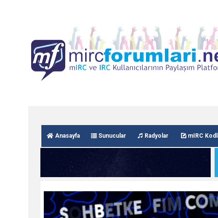
Anasayfa
Sunucular
Radyolar
mIRC Kodl