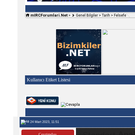
mIRCForumlari.Net
>
Genel Bilgiler
>
Tarih
>
Felsefe
Kullanıcı Etiket Listesi
24 Mart 2023, 11:51
Anal
Çevrimdışı