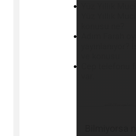
Yüz Yıllık Muciz
Yüz Yıllık Muci
konusu ne?
Adım Farah oyu
yayınlanıyor? İ
ve konusu
Cep telefonu fa
var.
Bilmiyorsa n