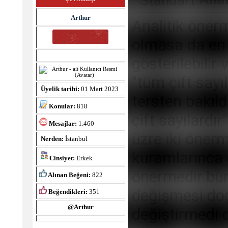
Arthur
Analitik öner
olmasa da en 
gösterilebilir
"tüm çift sayı
Üyelik tarihi:
01 Mart 2023
tersten bakıld
Konular:
818
çift sayılardı
Mesajlar:
1.460
üzre iki öner
Nerden:
İstanbul
kuramlarınca d
Cinsiyet:
Erkek
önermedir.bur
Alınan Beğeni:
822
değişmesi do
Beğendikleri:
351
@Arthur
değiştirmedi d