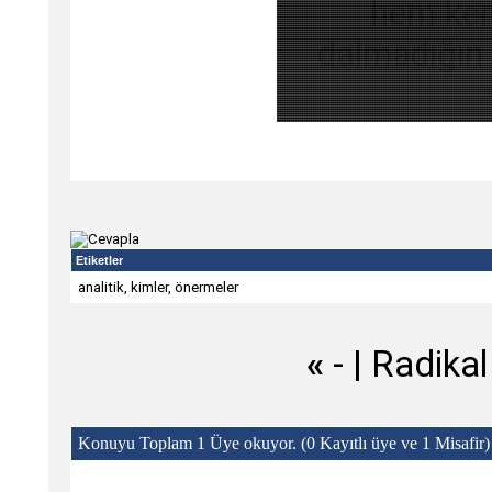
hem ken
dalmadığın 
Etiketler
analitik
,
kimler
,
önermeler
«
- |
Radikal
Konuyu Toplam 1 Üye okuyor.
(0 Kayıtlı üye ve 1 Misafir)