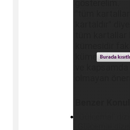
gösterelim.
"tüm kartalla
kartaldır" di
tüm kartallar
kümesidir fak
kümesi kartal
ve kapsamda d
olmayan öner
Benzer Konul
'Gülcemal' dizis
Gülcemal dizis