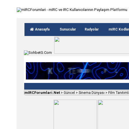
Anasayfa
Sunucular
Radyolar
mIRC Kodla
mIRCForumlari.Net
>
Güncel
>
Sinema Dünyası
>
Film Tanıtıml