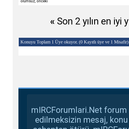
ölümsüz
,
önceki
«
Son 2 yılın en iyi y
Konuyu Toplam 1 Üye okuyor.
(0 Kayıtlı üye ve 1 Misafir)
mIRCForumlari.Net forum s
edilmeksizin mesaj, konu