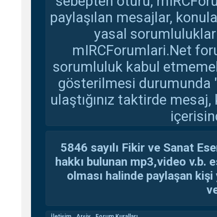
sebepten ötürü, mIRCForu
paylaşılan mesajlar, konul
yasal sorumluluklar 
mIRCForumlari.Net foru
sorumluluk kabul etmemekte
gösterilmesi durumunda 
ulaştığınız taktirde mesaj,
içerisin
5846 sayılı Fikir ve Sanat Ese
hakkı bulunan mp3,video v.b. es
olması halinde paylaşan kişi 
ve
İletişim
Arşiv
Forum Kuralları