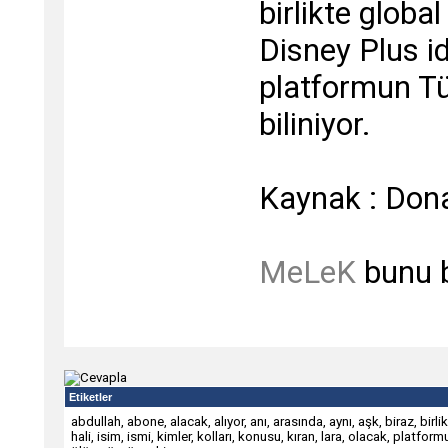
birlikte globa
Disney Plus id
platformun Tür
biliniyor.
Kaynak : Do
MeLeK
bunu 
Etiketler
abdullah
,
abone
,
alacak
,
alıyor
,
anı
,
arasında
,
aynı
,
aşk
,
biraz
,
birli
hali
,
isim
,
ismi
,
kimler
,
kolları
,
konusu
,
kıran
,
lara
,
olacak
,
platform