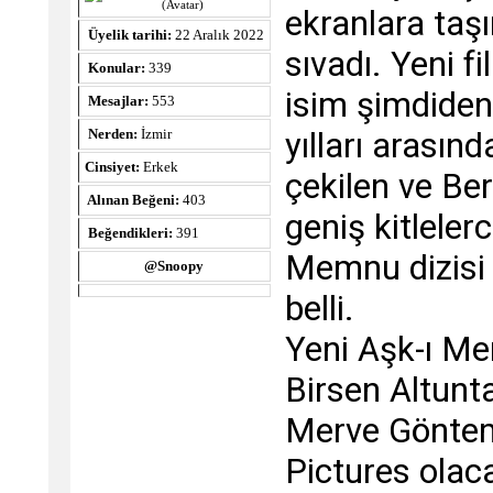
ekranlara taş
Üyelik tarihi:
22 Aralık 2022
sıvadı. Yeni f
Konular:
339
isim şimdiden
Mesajlar:
553
yılları arasın
Nerden:
İzmir
Cinsiyet:
Erkek
çekilen ve Ber
Alınan Beğeni:
403
geniş kitleler
Beğendikleri:
391
Memnu dizisi 
@Snoopy
belli.
Yeni Aşk-ı M
Birsen Altunt
Merve Göntem’
Pictures olaca