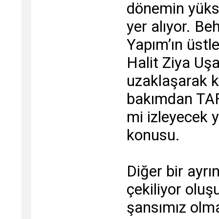
dönemin yüks
yer alıyor. Beh
Yapım’ın üstl
Halit Ziya Uşak
uzaklaşarak k
bakımdan TAFF 
mi izleyecek 
konusu.
Diğer bir ayrın
çekiliyor olu
şansımız olma