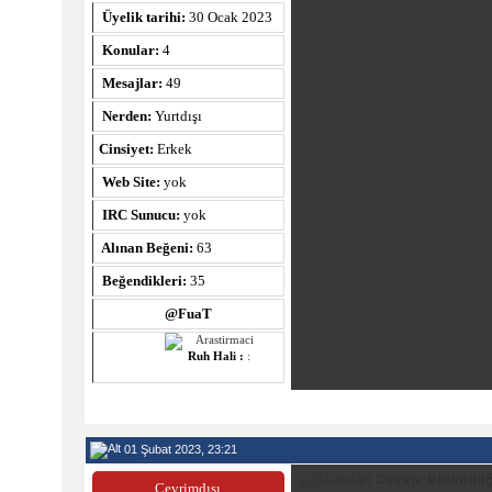
Üyelik tarihi:
30 Ocak 2023
Konular:
4
Mesajlar:
49
Nerden:
Yurtdışı
Cinsiyet:
Erkek
Web Site:
yok
IRC Sunucu:
yok
Alınan Beğeni:
63
Beğendikleri:
35
@FuaT
Ruh Hali :
:
01 Şubat 2023, 23:21
Cevap: Bulunduğ
Çevrimdışı