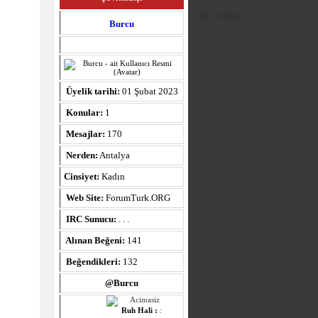
Çok soğuk
Burcu
Üyelik tarihi:
01 Şubat 2023
Konular:
1
Mesajlar:
170
Nerden:
Antalya
Cinsiyet:
Kadın
Web Site:
ForumTurk.ORG
IRC Sunucu:
. . .
Alınan Beğeni:
141
Beğendikleri:
132
@Burcu
Ruh Hali :
: