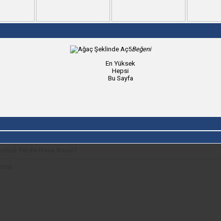
5
Beğeni
En Yüksek
Hepsi
Bu Sayfa
unuz Yerde Hava Nasıl?
mal.