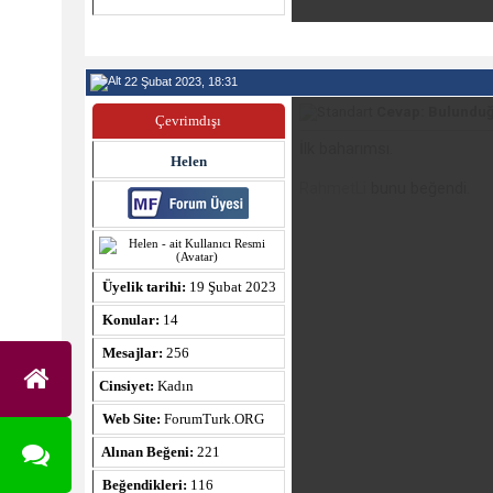
22 Şubat 2023, 18:31
Cevap: Bulunduğ
Çevrimdışı
İlk baharımsı.
Helen
RahmetLi
bunu beğendi.
Üyelik tarihi:
19 Şubat 2023
Konular:
14
Mesajlar:
256
Cinsiyet:
Kadın
Web Site:
ForumTurk.ORG
Alınan Beğeni:
221
Beğendikleri:
116