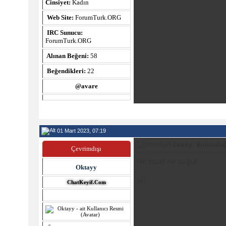
Cinsiyet:
Kadın
Web Site:
ForumTurk.ORG
IRC Sunucu:
ForumTurk.ORG
Alınan Beğeni:
58
Beğendikleri:
22
@avare
01 Mart 2023, 07:19
Cevap: Bulunduğ
Çevrimdışı
Ne sıcak ne soğuk
Oktayy
ChatKeyif.Com