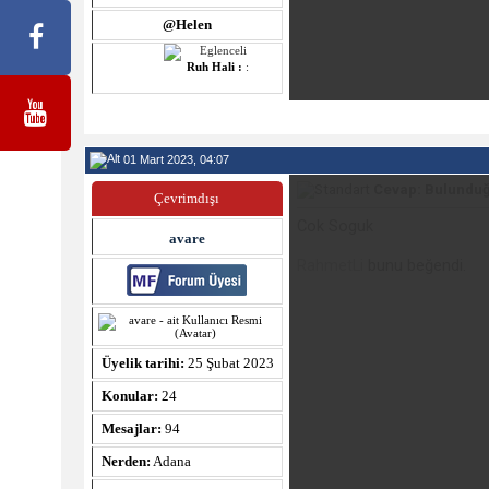
@Helen
Ruh Hali :
:
01 Mart 2023, 04:07
Cevap: Bulunduğ
Çevrimdışı
Cok Soguk
avare
RahmetLi
bunu beğendi.
Üyelik tarihi:
25 Şubat 2023
Konular:
24
Mesajlar:
94
Nerden:
Adana