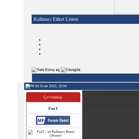
Kullanıcı Etiket Listesi
30 Ocak 2023, 16:04
Cevap: Bulunduğ
Çevrimdışı
Mevsim şartlarına göre nor
FuaT