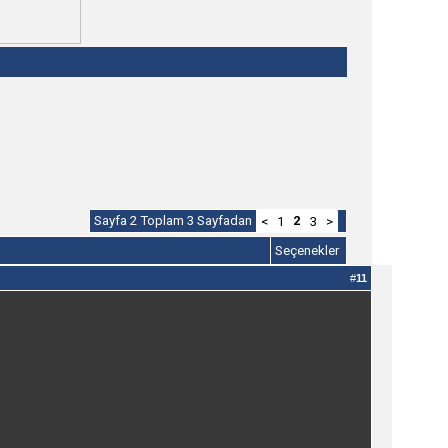
Sayfa 2 Toplam 3 Sayfadan
2
<
1
3
>
Seçenekler
#
11