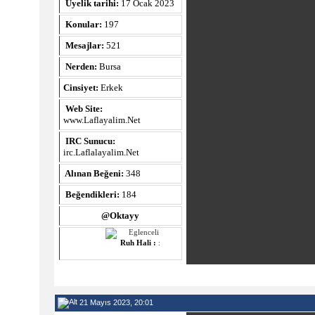
Üyelik tarihi:
17 Ocak 2023
Konular:
197
Mesajlar:
521
Nerden:
Bursa
Cinsiyet:
Erkek
Web Site:
www.Laflayalim.Net
IRC Sunucu:
irc.Laflalayalim.Net
Alınan Beğeni:
348
Beğendikleri:
184
@Oktayy
Ruh Hali :
:
21 Mayıs 2023, 20:01