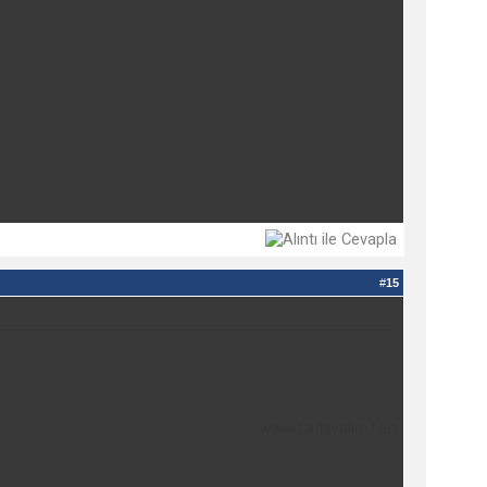
#
15
www.Laflayalim.Net