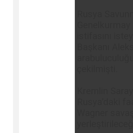
Rusya Savunm
Genelkurmay 
istifasını ist
Başkanı Alek
arabuluculuğu
çekilmişti.
Kremlin Saray
Rusya’daki faa
Wagner savaşç
yerleştirilece