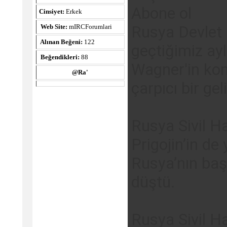
Abone ol
Cinsiyet:
Erkek
Rusya Devlet 
Web Site:
mIRCForumlari
Alınan Beğeni:
122
geçtiğimiz ay
Beğendikleri:
88
Wagner'in komu
@Ra'
çarpıcı bir ge
Rusya Sivil H
Prigojin’in de
Rusya’nın baş
düştü.
Rusya Sivil H