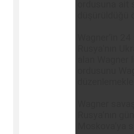
ordusuna ait 
düşürüldüğü ö
Wagner’in 24 
Rusya'nın Ukr
alan Wagner li
ordusunu Wagn
düzenlemekle 
Wagner savaşçı
Rusya’nın gün
Moskova’ya si