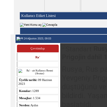
Kullanıcı Etiket Listesi
24 Ağustos 2023, 09:03
Rusy
Çevrimdışı
Prigojin dahil 
Ra'
Rusya, Rus pa
Yevgeniy Prig
Üyelik tarihi:
09 Haziran
2023
düştüğünü ve 
Konular:
1289
bildirdi. Yaşa
Mesajlar:
1.534
başlatıldı.
Nerden:
Aydın