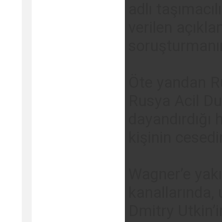
adlı taşımacılı
verilen açıkla
soruşturmanın
Öte yandan Ru
Rusya Acil Du
dayandırdığı 
kişinin cesedin
Wagner’e yakın
kanallarında, 
Dmitry Utkin’