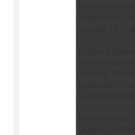
kuzeyinde mey
aralarında Rus
olduğu 10 kişin
Rusya Federal
(Rosaviatsiya)
Tver’de 10 kiş
nedenlerini so
komisyonun ku
Kazayla ilgil
Düşen Embraer