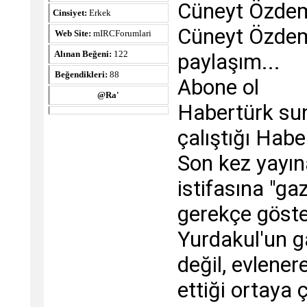
Cüneyt Özdemi
Cinsiyet:
Erkek
Cüneyt Özdem
Web Site:
mIRCForumlari
Alınan Beğeni:
122
paylaşım...
Beğendikleri:
88
Abone ol
@Ra'
Habertürk sun
çalıştığı Habe
Son kez yayına
istifasına "ga
gerekçe göste
Yurdakul'un ga
değil, evlener
ettiği ortaya ç