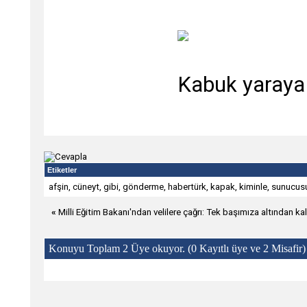
Kabuk yaraya 
Etiketler
afşin
,
cüneyt
,
gibi
,
gönderme
,
habertürk
,
kapak
,
kiminle
,
sunucus
«
Milli Eğitim Bakanı'ndan velilere çağrı: Tek başımıza altından k
Konuyu Toplam 2 Üye okuyor.
(0 Kayıtlı üye ve 2 Misafir)