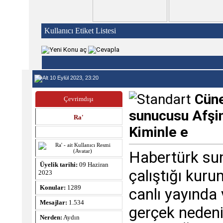
Kullanıcı Etiket Listesi
10 Eylül 2023, 23:20
Cüne
Çevrimdışı
sunucusu Afşi
Ra'
Kiminle e
Habertürk sun
Üyelik tarihi:
09 Haziran
çalıştığı kuru
2023
Konular:
1289
canlı yayında 
Mesajlar:
1.534
gerçek nedeni
Nerden:
Aydın