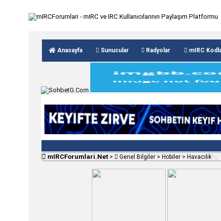
Anasayfa
Sunucular
Radyolar
mIRC Kodla
mIRCForumlari.Net
>
Genel Bilgiler
>
Hobiler
>
Havacılık