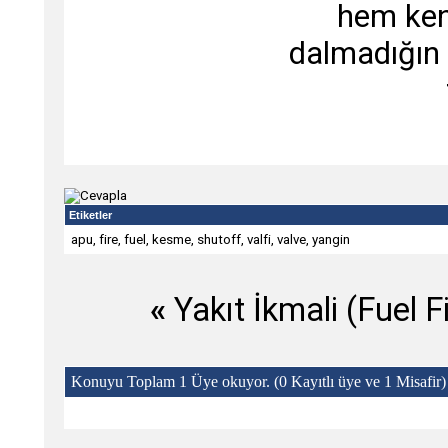
hem ken
dalmadığın 
Etiketler
apu
,
fire
,
fuel
,
kesme
,
shutoff
,
valfi
,
valve
,
yangin
«
Yakıt İkmali (Fuel Fi
Konuyu Toplam 1 Üye okuyor.
(0 Kayıtlı üye ve 1 Misafir)