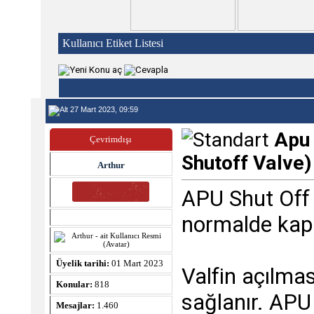
Kullanıcı Etiket Listesi
27 Mart 2023, 09:59
Apu 
Çevrimdışı
Shutoff Valve)
Arthur
APU Shut Off 
normalde kap
Üyelik tarihi:
01 Mart 2023
Valfin açılma
Konular:
818
sağlanır. APU
Mesajlar:
1.460