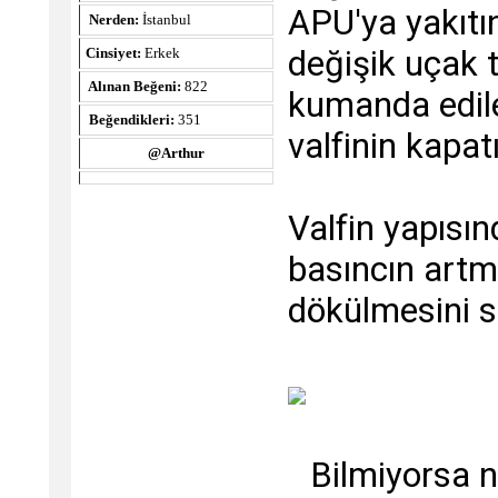
APU'ya yakıtı
Nerden:
İstanbul
değişik uçak t
Cinsiyet:
Erkek
Alınan Beğeni:
822
kumanda edile
Beğendikleri:
351
valfinin kapat
@Arthur
Valfin yapısın
basıncın artma
dökülmesini s
Bilmiyorsa n