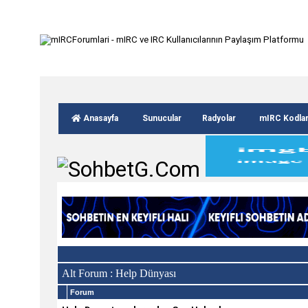
Anasayfa
Sunucular
Radyolar
mIRC Kodla
Alt Forum
:
Help Dünyası
Forum