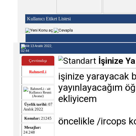
Kullanıcı Etiket Listesi
13 Aralık 2022,
02:44
İşinize Y
Çevrimdışı
RahmetLi
işinize yarayacak bi
yayınlayacağım öğr
ekliyicem
Üyelik tarihi:
07
Aralık 2022
öncelikle /ircops 
Konular:
21245
Mesajlar:
24.248