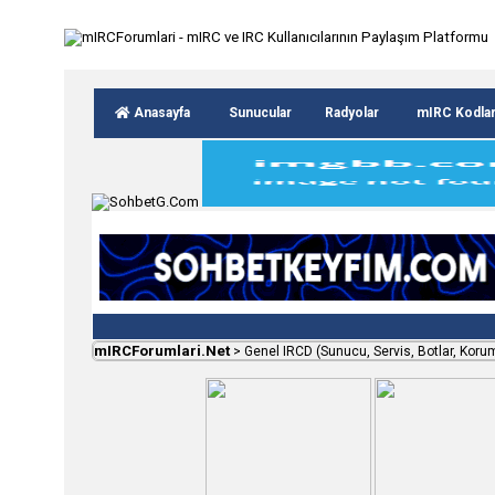
Anasayfa
Sunucular
Radyolar
mIRC Kodla
mIRCForumlari.Net
>
Genel IRCD (Sunucu, Servis, Botlar, Koru