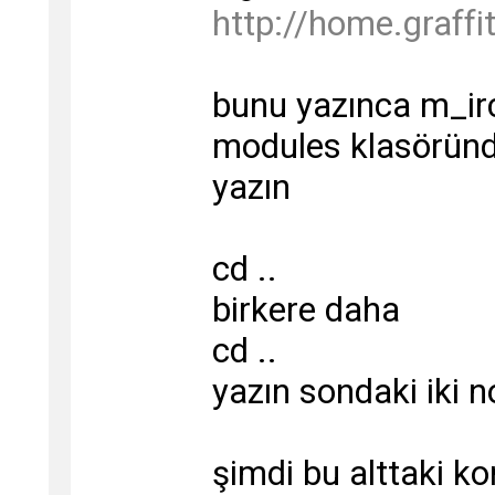
http://home.graffi
bunu yazınca m_ir
modules klasöründ
yazın
cd ..
birkere daha
cd ..
yazın sondaki iki 
şimdi bu alttaki k