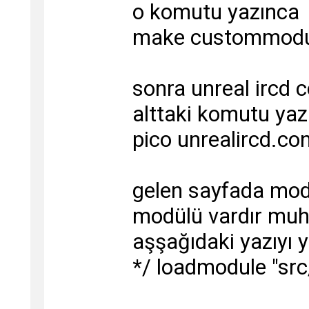
o komutu yazınca
make custommodu
sonra unreal ircd c
alttaki komutu yaz
pico unrealircd.co
gelen sayfada mo
modülü vardır muht
aşşağıdaki yazıyı 
*/ loadmodule "sr