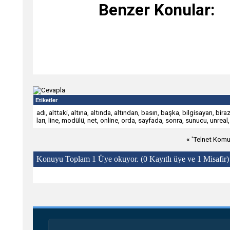
Benzer Konular:
Etiketler
adı
,
alttaki
,
altına
,
altında
,
altından
,
basın
,
başka
,
bilgisayarı
,
bira
ları
,
line
,
modülü
,
net
,
online
,
orda
,
sayfada
,
sonra
,
sunucu
,
unreal
«
'Telnet Komu
Konuyu Toplam 1 Üye okuyor.
(0 Kayıtlı üye ve 1 Misafir)