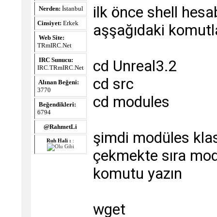
ilk önce shell hesa
Nerden:
İstanbul
Cinsiyet:
Erkek
aşşağıdaki komutla
Web Site:
TRmIRC.Net
IRC Sunucu:
cd Unreal3.2
IRC.TRmIRC.Net
cd src
Alınan Beğeni:
3770
cd modules
Beğendikleri:
6794
@RahmetLi
şimdi modüles klas
Ruh Hali :
:
çekmekte sıra mod
komutu yazın
wget