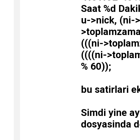
Saat %d Dakik
u->nick, (ni-
>toplamzaman
(((ni->topla
((((ni->topl
% 60));
bu satirlari e
Simdi yine ay
dosyasinda de