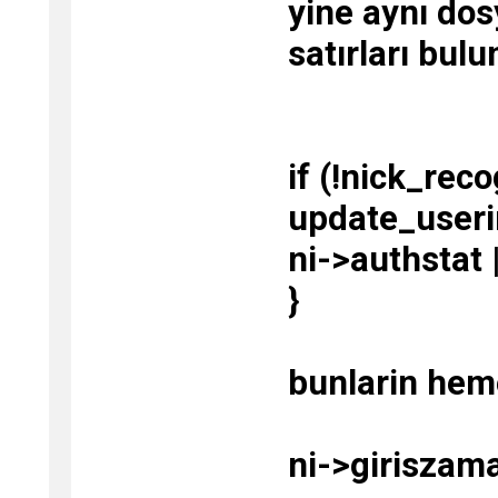
yine aynı dos
satırları bulu
if (!nick_reco
update_useri
ni->authsta
}
bunlarin hem
ni->giriszam