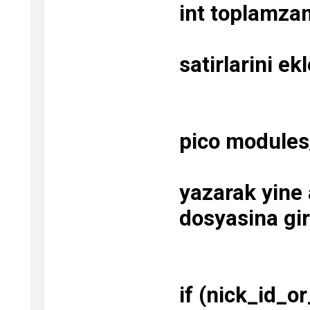
int toplamza
satirlarini ek
pico modules/
yazarak yine 
dosyasina gir
if (nick_id_or