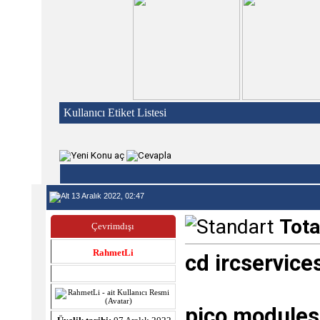
Kullanıcı Etiket Listesi
13 Aralık 2022, 02:47
Tota
Çevrimdışı
RahmetLi
cd ircservice
pico modules