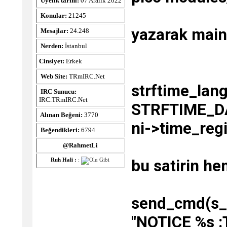
Üyelik tarihi:
07 Aralık 2022
Konular:
21245
yazarak main.
Mesajlar:
24.248
Nerden:
İstanbul
Cinsiyet:
Erkek
Web Site:
TRmIRC.Net
strftime_lang
IRC Sunucu:
IRC.TRmIRC.Net
STRFTIME_D
Alınan Beğeni:
3770
ni->time_regi
Beğendikleri:
6794
@RahmetLi
bu satirin h
Ruh Hali :
:
send_cmd(s_
"NOTICE %s :