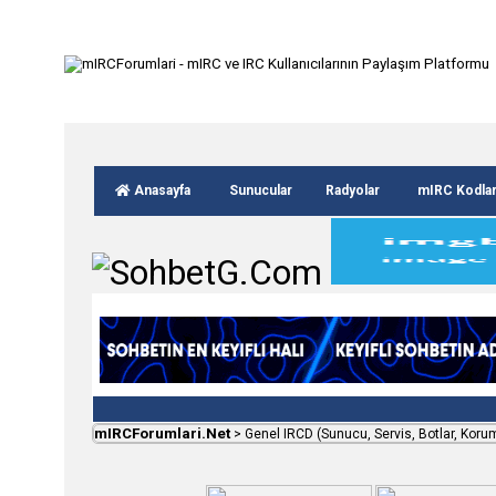
Anasayfa
Sunucular
Radyolar
mIRC Kodla
mIRCForumlari.Net
>
Genel IRCD (Sunucu, Servis, Botlar, Koru