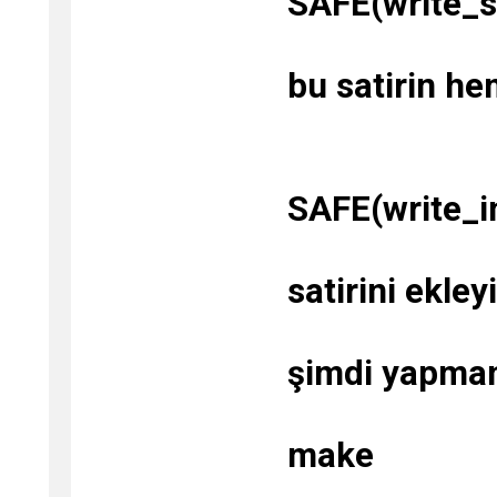
SAFE(write_st
bu satirin he
SAFE(write_i
satirini ekley
şimdi yapman
make