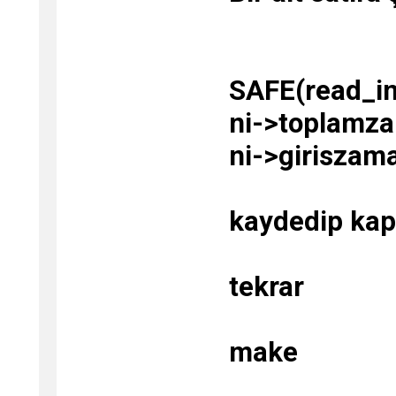
SAFE(read_in
ni->toplamz
ni->giriszama
kaydedip kap
tekrar
make