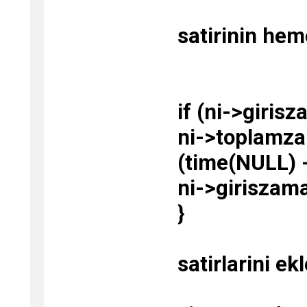
satirinin hem
if (ni->girisz
ni->toplamz
(time(NULL) -
ni->giriszam
}
satirlarini ekl