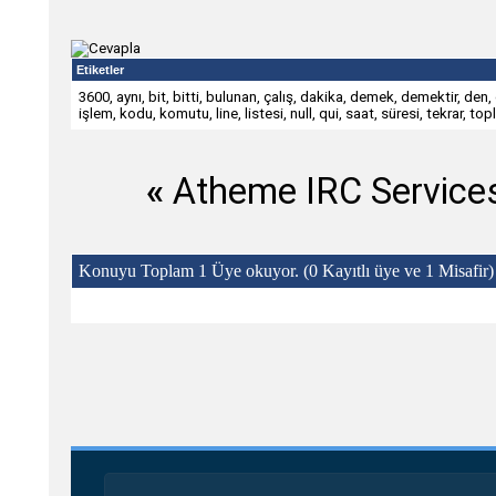
Etiketler
3600
,
aynı
,
bit
,
bitti
,
bulunan
,
çalış
,
dakika
,
demek
,
demektir
,
den
,
işlem
,
kodu
,
komutu
,
line
,
listesi
,
null
,
qui
,
saat
,
süresi
,
tekrar
,
top
«
Atheme IRC Service
Konuyu Toplam 1 Üye okuyor.
(0 Kayıtlı üye ve 1 Misafir)