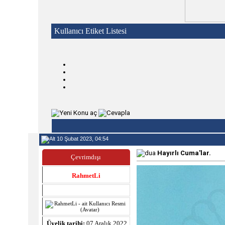
Kullanıcı Etiket Listesi
10 Şubat 2023, 04:54
Hayırlı Cuma'lar.
Çevrimdışı
RahmetLi
Üyelik tarihi:
07 Aralık 2022