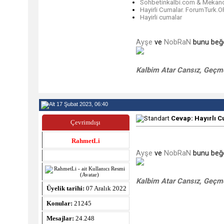
Sohbetinkalbi.com & Mekanci.
Hayirli Cumalar. ForumTurk.
Hayirli cumalar
Ayşe
ve
NobRaN
bunu beğe
Kalbim Atar Cansız, Geçme
17 Şubat 2023, 06:40
Cevap: Hayırlı C
Çevrimdışı
RahmetLi
Ayşe
ve
NobRaN
bunu beğe
Kalbim Atar Cansız, Geçme
Üyelik tarihi:
07 Aralık 2022
Konular:
21245
Mesajlar:
24.248