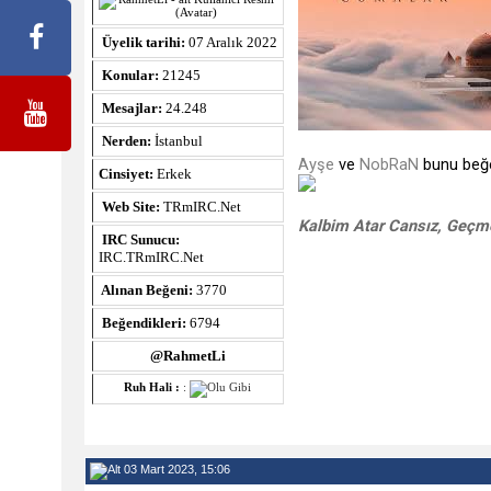
Üyelik tarihi:
07 Aralık 2022
Konular:
21245
Mesajlar:
24.248
Nerden:
İstanbul
Ayşe
ve
NobRaN
bunu beğe
Cinsiyet:
Erkek
Web Site:
TRmIRC.Net
Kalbim Atar Cansız, Geçme
IRC Sunucu:
IRC.TRmIRC.Net
Alınan Beğeni:
3770
Beğendikleri:
6794
@RahmetLi
Ruh Hali :
:
03 Mart 2023, 15:06