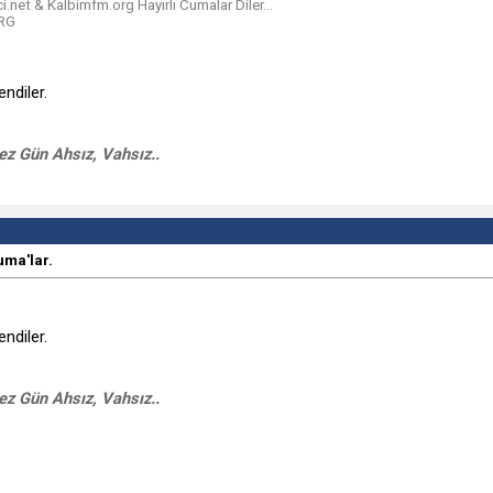
net & Kalbimfm.org Hayırlı Cumalar Diler...
ORG
ndiler.
z Gün Ahsız, Vahsız..
uma'lar.
ndiler.
z Gün Ahsız, Vahsız..