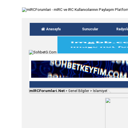
Anasayfa
Sunucular
Radyol
mIRCForumlari.Net
>
Genel Bilgiler
>
İslamiyet