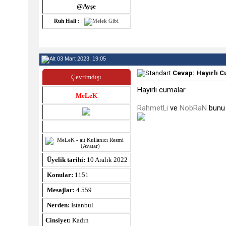
@Ayşe
Ruh Hali :
:
03 Mart 2023, 19:05
Cevap: Hayırlı C
Çevrimdışı
Hayirli cumalar
MeLeK
RahmetLi
ve
NobRaN
bunu 
Üyelik tarihi:
10 Aralık 2022
Konular:
1151
Mesajlar:
4.559
Nerden:
İstanbul
Cinsiyet:
Kadın