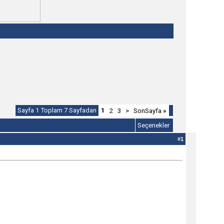
Sayfa 1 Toplam 7 Sayfadan
1
2
3
>
SonSayfa
»
Seçenekler
#
1