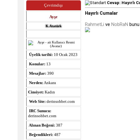
Cevap: Hayırlı C
Çevrimdışı
Hayırlı Cumalar
Ayşe
RahmetLi
ve
NobRaN
bunu 
K.Atatürk
Üyelik tarihi:
10 Ocak 2023
Konular:
13
Mesajlar:
390
Nerden:
Ankara
Cinsiyet:
Kadın
Web Site:
derinsohbet.com
IRC Sunucu:
derinsohbet.com
Alınan Beğeni:
387
Beğendikleri:
487