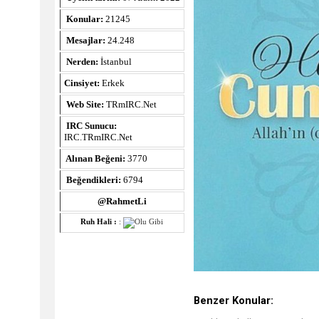
Konular:
21245
Mesajlar:
24.248
Nerden:
İstanbul
Cinsiyet:
Erkek
Web Site:
TRmIRC.Net
IRC Sunucu:
IRC.TRmIRC.Net
Alınan Beğeni:
3770
Beğendikleri:
6794
@RahmetLi
Ruh Hali :
:
Benzer Konular: