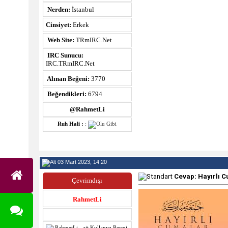
Nerden:
İstanbul
Cinsiyet:
Erkek
Web Site:
TRmIRC.Net
IRC Sunucu:
IRC.TRmIRC.Net
Alınan Beğeni:
3770
Beğendikleri:
6794
@RahmetLi
Ruh Hali :
:
03 Mart 2023, 14:20
Cevap: Hayırlı C
Çevrimdışı
RahmetLi