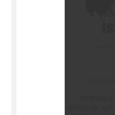
istanbuLFM
dinlemek içi