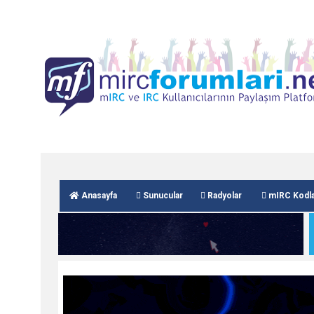
Anasayfa
Sunucular
Radyolar
mIRC Kodla