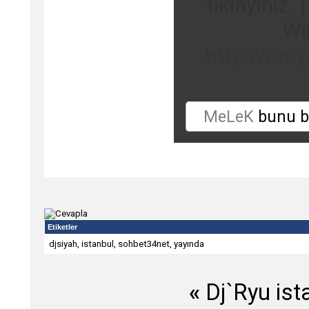
tıklayınız. 
Wi
http://rad
MeLeK
bunu b
Etiketler
djsiyah
,
istanbul
,
sohbet34net
,
yayında
«
Dj`Ryu ist