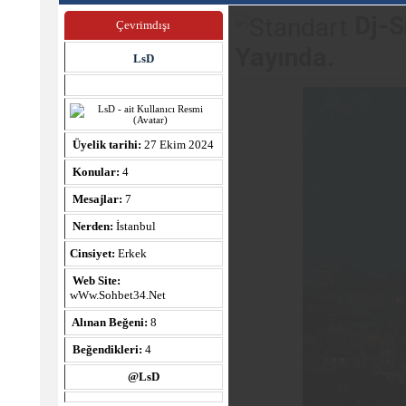
Dj-S
Çevrimdışı
Yayında.
LsD
Üyelik tarihi:
27 Ekim 2024
Konular:
4
Mesajlar:
7
Nerden:
İstanbul
Cinsiyet:
Erkek
Web Site:
wWw.Sohbet34.Net
Alınan Beğeni:
8
Beğendikleri:
4
@LsD