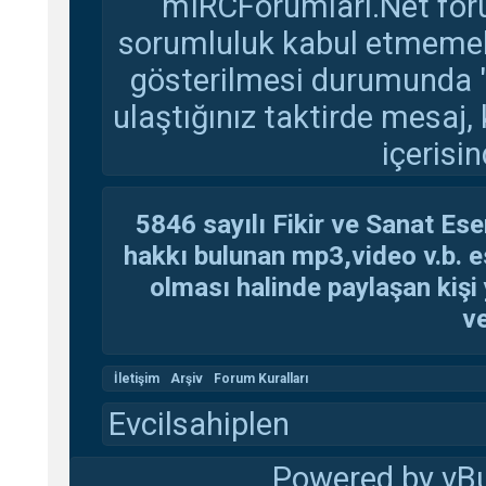
mIRCForumlari.Net foru
sorumluluk kabul etmemekte
gösterilmesi durumunda 
ulaştığınız taktirde mesaj,
içerisin
5846 sayılı Fikir ve Sanat Ese
hakkı bulunan mp3,video v.b. es
olması halinde paylaşan kişi 
ve
İletişim
Arşiv
Forum Kuralları
Evcilsahiplen
Powered by vBu