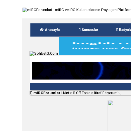
Anasayfa
Sunucular
Radyol
mIRCForumlari.Net
>
Off Topic
>
İtiraf Ediyorum