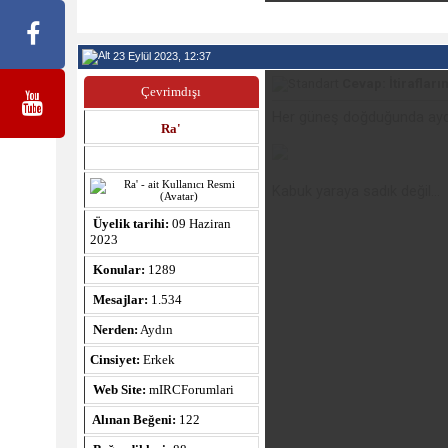
23 Eylül 2023, 12:37
Cevap: İtiraflarım
Çevrimdışı
Her güneş doğduğunda aydınl
Ra'
Kabuk yaraya sadık değil...
Üyelik tarihi:
09 Haziran
2023
Konular:
1289
Mesajlar:
1.534
Nerden:
Aydın
Cinsiyet:
Erkek
Web Site:
mIRCForumlari
Alınan Beğeni:
122