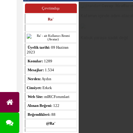
Cevap: İtiraflarım
Çevrimdışı
Kafamın içinde adım atacak
Ra'
Kabuk yaraya sadık değil...
Üyelik tarihi:
09 Haziran
2023
Konular:
1289
Mesajlar:
1.534
Nerden:
Aydın
Cinsiyet:
Erkek
Web Site:
mIRCForumlari
Alınan Beğeni:
122
Beğendikleri:
88
@Ra'