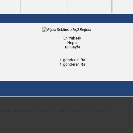
2
Beğeni
En Yüksek
Hepsi
Bu Sayfa
1
gönderen
Ra'
1
gönderen
Ra'
iyemedim doktora kalbimdeki yarayı da diker misin diye...'