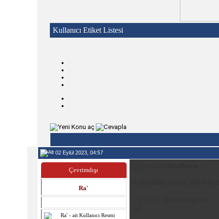
Kullanıcı Etiket Listesi
02 Eylül 2023, 04:57
İtiraflarım...
Çevrimdışı
Kolumdaki yarayı dikerken d
Ra'
RahmetLi
bunu beğendi.