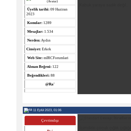
Kabuk yaraya sadık değil...
Üyelik tarihi:
09 Haziran
2023
Konular:
1289
Mesajlar:
1.534
Nerden:
Aydın
Cinsiyet:
Erkek
Web Site:
mIRCForumlari
Alınan Beğeni:
122
Beğendikleri:
88
@Ra'
11 Eylül 2023, 01:06
Cevap: İtiraflarım
Çevrimdışı
İçimdeki çocuk çığlık çığlığ