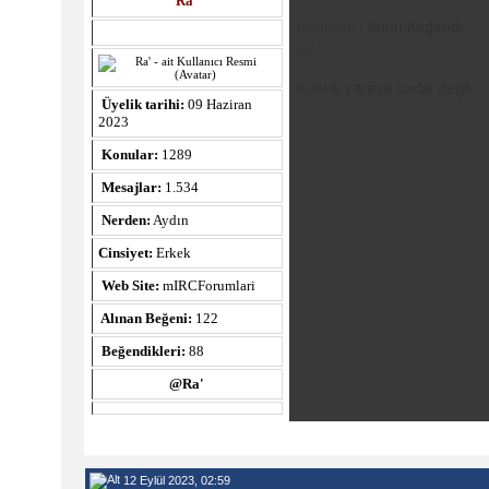
Ra'
RahmetLi
bunu beğendi.
Kabuk yaraya sadık değil...
Üyelik tarihi:
09 Haziran
2023
Konular:
1289
Mesajlar:
1.534
Nerden:
Aydın
Cinsiyet:
Erkek
Web Site:
mIRCForumlari
Alınan Beğeni:
122
Beğendikleri:
88
@Ra'
12 Eylül 2023, 02:59