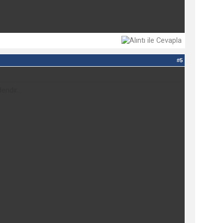
#
5
ndir...