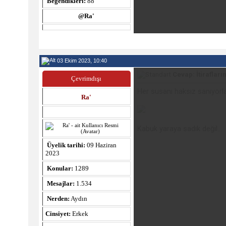
Beğendikleri:
88
@Ra'
03 Ekim 2023, 10:40
Cevap: İtiraflarım
Çevrimdışı
Her susanı haksız sanıyorl
Ra'
Kabuk yaraya sadık değil...
Üyelik tarihi:
09 Haziran
2023
Konular:
1289
Mesajlar:
1.534
Nerden:
Aydın
Cinsiyet:
Erkek