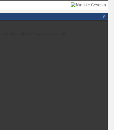
#
4
anmış, belki birini çok sevmişizdir.