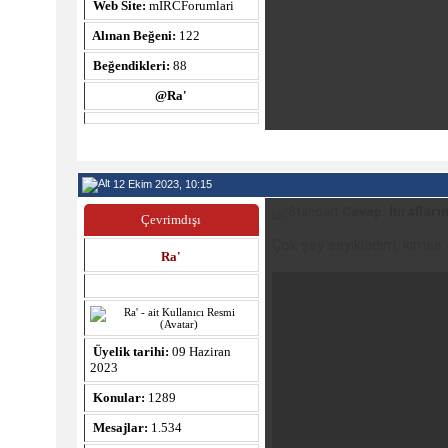
Web Site:
mIRCForumlari
Alınan Beğeni:
122
Beğendikleri:
88
@Ra'
12 Ekim 2023, 10:15
Cevap: İtiraflarım
Çevrimdışı
Çok şey sayıkladım, kimse 
Ra'
Üyelik tarihi:
09 Haziran
2023
Konular:
1289
Mesajlar:
1.534