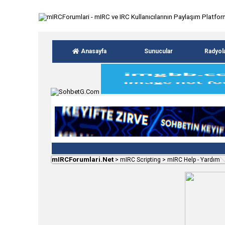
Anasayfa
Sunucular
Radyol
mIRCForumlari.Net
>
mIRC Scripting
>
mIRC Help - Yardım