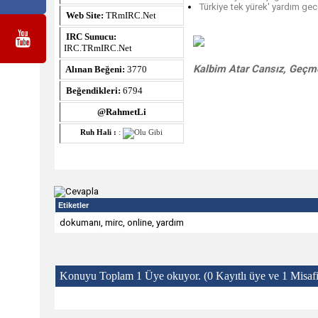
Türkiye tek yürek' yardım gec
Web Site:
TRmIRC.Net
IRC Sunucu:
IRC.TRmIRC.Net
Kalbim Atar Cansız, Geçme
Alınan Beğeni:
3770
Beğendikleri:
6794
@RahmetLi
Ruh Hali :
:
Etiketler
dokumanı
,
mirc
,
online
,
yardım
Konuyu Toplam 1 Üye okuyor.
(0 Kayıtlı üye ve 1 Misafi