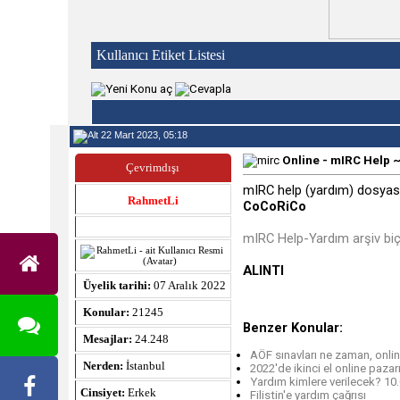
Kullanıcı Etiket Listesi
22 Mart 2023, 05:18
Online - mIRC Help 
Çevrimdışı
mIRC help (yardım) dosyasın
RahmetLi
CoCoRiCo
mIRC Help-Yardım arşiv biç
ALINTI
Üyelik tarihi:
07 Aralık 2022
Konular:
21245
Benzer Konular:
Mesajlar:
24.248
AÖF sınavları ne zaman, onli
Nerden:
İstanbul
2022'de ikinci el online pazar
Yardım kimlere verilecek? 10
Cinsiyet:
Erkek
Filistin'e yardım çağrısı