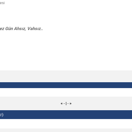
esi
z Gün Ahsız, Vahsız..
«
- | -
»
r)