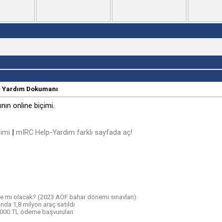
~ Yardım Dokumanı
ın online biçimi.
imi
|
mIRC Help-Yardım farklı sayfada aç!
ne mı olacak? (2023 AÖF bahar dönemi sınavları)
ında 1,8 milyon araç satıldı
.000 TL ödeme başvuruları