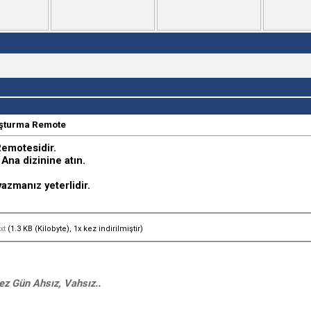
uşturma Remote
emotesidir.
 Ana dizinine atın.
azmanız yeterlidir.
xt
(1.3 KB (Kilobyte), 1x kez indirilmiştir)
z Gün Ahsız, Vahsız..