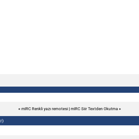
«
mIRC Renkli yazı remotesi
|
mIRC Siir Textden Okutma
»
r)