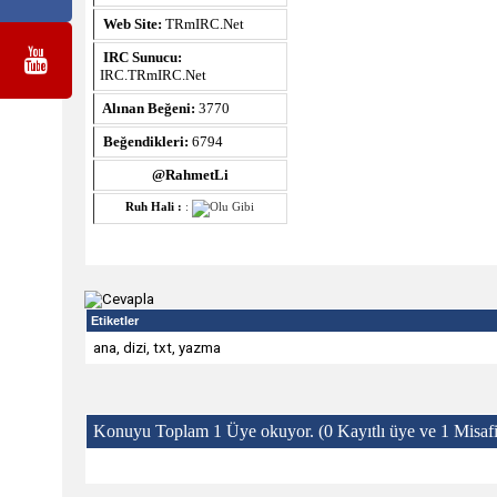
Web Site:
TRmIRC.Net
IRC Sunucu:
IRC.TRmIRC.Net
Alınan Beğeni:
3770
Beğendikleri:
6794
@RahmetLi
Ruh Hali :
:
Etiketler
ana
,
dizi
,
txt
,
yazma
Konuyu Toplam 1 Üye okuyor.
(0 Kayıtlı üye ve 1 Misafi