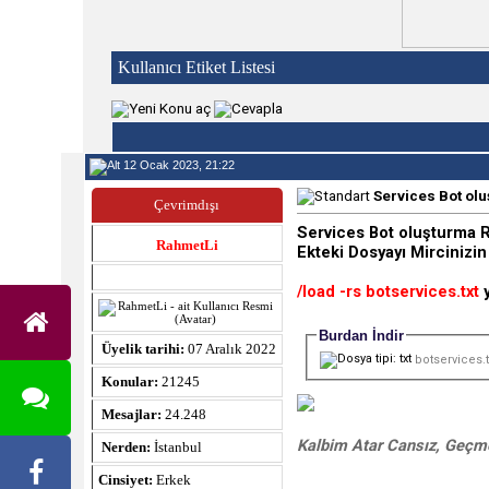
Kullanıcı Etiket Listesi
12 Ocak 2023, 21:22
Services Bot ol
Çevrimdışı
Services Bot oluşturma R
RahmetLi
Ekteki Dosyayı Mircinizin
/load -rs botservices.txt
y
Burdan İndir
Üyelik tarihi:
07 Aralık 2022
botservices.t
Konular:
21245
Mesajlar:
24.248
Kalbim Atar Cansız, Geçme
Nerden:
İstanbul
Cinsiyet:
Erkek