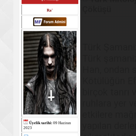
Çöküşü
Ra'
Türk Şamani
Türk şamaniz
Han, ondan so
Kötülüğün Efe
birçok tanrı 
ruhlara yer v
etkilere mağ
yapılan derl
Üyelik tarihi:
09 Haziran
2023