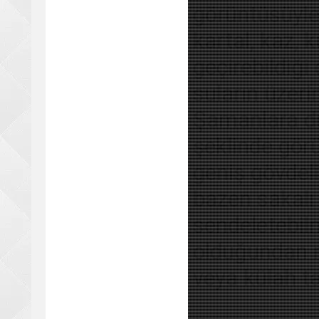
görüntüsüyle 
kartal, kaz,
geçirebildiği 
suların üzeri
Şamanlara d
şeklinde görü
geniş gövdeli
bazen sakalı 
sendeletebil
olduğundan m
veya külah ta