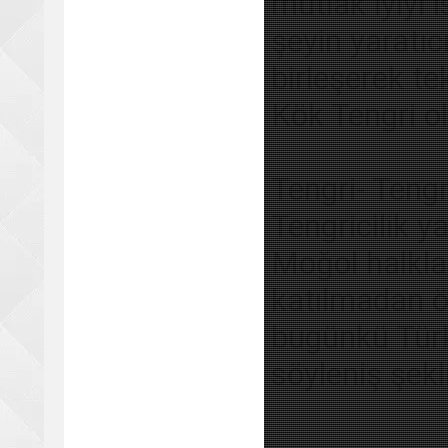
mutlak iyiyi 
şeyin yaratıc
birleşerek t
Kök Tengri ol
Tengri- Tengri
Tengricilik y
Moğol halkla
katılmadan ön
bugünkü Türk
söyleniş şekli