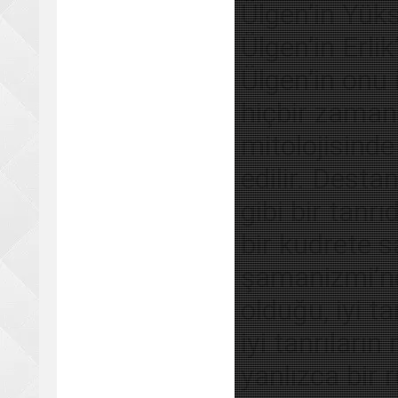
Ülgen’in Yüks
Ülgen’in Erli
Ülgen’in onu
hiçbir zaman
mitolojisinde
edilir. Destan
gibi bir tan
bir kudrete s
şamanizmi’nd
olduğu, iyi ta
iyi tanrıların
yanlızca bir