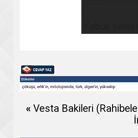
Kabuk yaraya 
Etiketler
çöküşü
,
erlik’in
,
mitolojisinde
,
türk
,
ülgen’in
,
yükselişi
«
Vesta Bakileri (Rahibeler