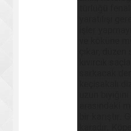
türlüğü fenal
yaratılışı ge
işler yapmayı
ve köküne muh
çıkar, düzen 
kıvırcık saçl
sarkacak der
keçisakalı di
uzun bıyığını
arasındaki m
bir karıştır. 
karadır. Köpe