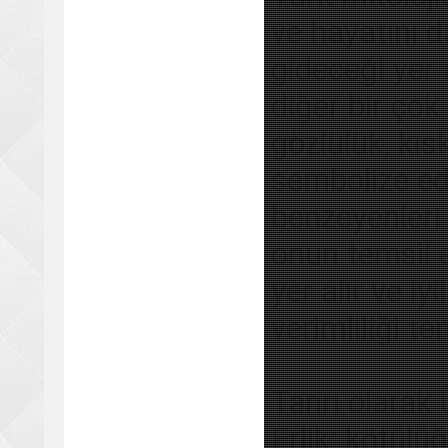
ve hayatını d
gideceği yer 
diğer bir çok 
gözlülük, kıs
sembolize ed
benzeyenleri 
onun temsil e
yer alır ve iy
verimliliği te
Tanrı olarak Ü
Erlik; kötülü