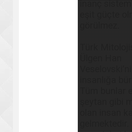
inanç sistemi
eşit güçte ol
görülmez.
Türk Mitoloj
Ülgen Han
Veselovski’n
insanlığa bür
Tüm bunlar es
şeytan gibi m
olan insan k
gelmektedir. 