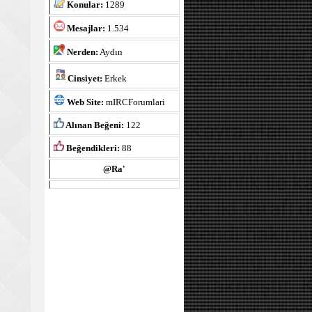
çıkmaktadır v
Konular:
1289
antropoloji v
Mesajlar:
1.534
bulundurular
Nerden:
Aydın
Şamanizm sıra
Cinsiyet:
Erkek
Web Site:
mIRCForumlari
Kayra Han
Alınan Beğeni:
122
Beğendikleri:
88
Evrenin mutl
@Ra'
aydınlık ile k
ve iki tarafı
kendi hakimi
insanlığı Ülg
bırakmıştır.
olan bir ağaç