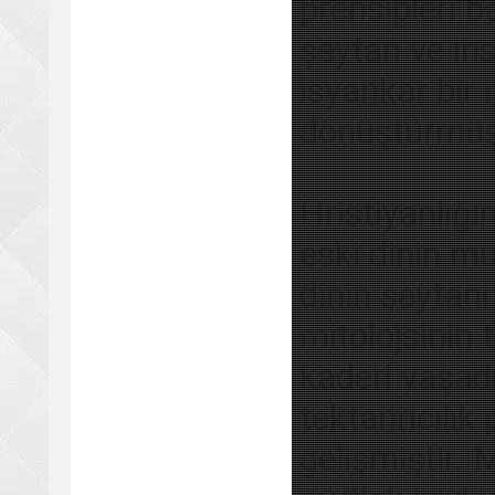
prensipleri b
şeytan ve in
isyankar bir 
dönüştürmüş
Hristiyanlığ
eski dinin mu
dinin şeytanı
mitolojsinin 
kaderi yaşadı
tektanrıcılık 
gelişmiştir.