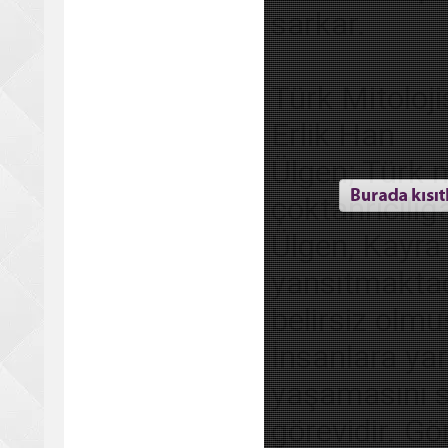
sarkar.
Türk Mitoloji
Erlik Han
Ülgen; Türk m
çoktanrıcılığ
Ülgen, Kayra
yansıtmaktad
belirsiz olmu
İnsanlara ya
yaşamasını s
görevidir. G