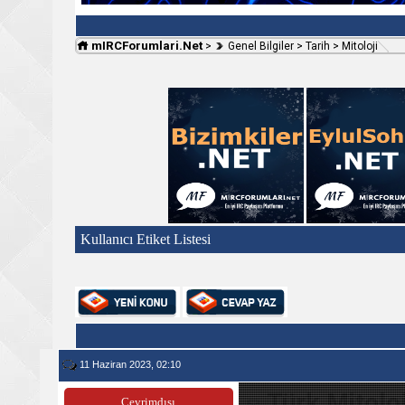
mIRCForumlari.Net
>
Genel Bilgiler
>
Tarih
>
Mitoloji
Kullanıcı Etiket Listesi
11 Haziran 2023, 02:10
Türk Mitoloj
Çevrimdışı