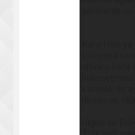
yaratarak on 
Kara Han ya
Dünyaya ve i
altınca kata 
hükmetmesi iç
karanlık ile a
dirinin ve öl
Ülgen ve Erli
Türk mitoloj