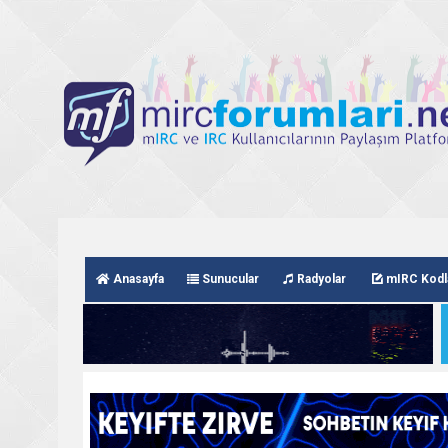
Anasayfa
Sunucular
Radyolar
mIRC Kodl