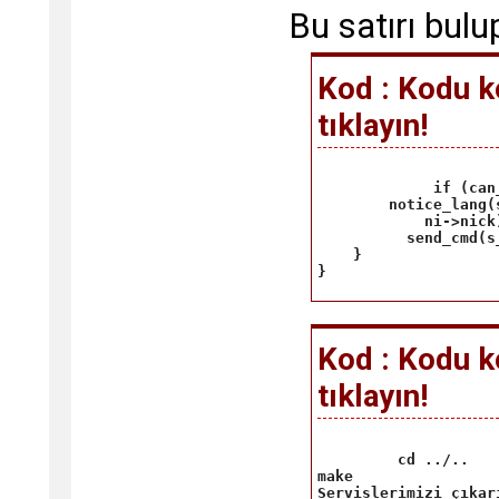
Bu satırı bulu
Kod : Kodu k
tıklayın!
     if (can
        notice_lang(
            ni->nick)
          send_cmd(s
    }

} 
Kod : Kodu k
tıklayın!
 cd ../..

make 

Servislerimizi çıkar