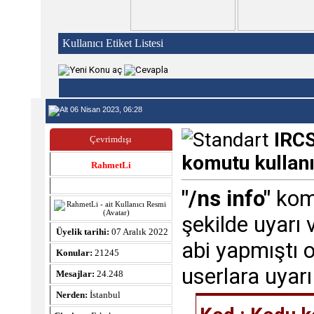
Kullanıcı Etiket Listesi
06 Nisan 2023, 06:28
IRCS
Çevrimdışı
komutu kullanı
RahmetLi
"/ns info"
komu
şekilde uyarı 
Üyelik tarihi:
07 Aralık 2022
abi yapmıştı 
Konular:
21245
userlara uyarı 
Mesajlar:
24.248
Nerden:
İstanbul