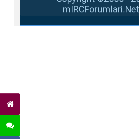
mIRCForumlari.Net