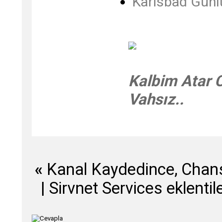
Karlsbad Günl
Kalbim Atar 
Vahsız..
«
Kanal Kaydedince, Chans
|
Sirvnet Services eklentil