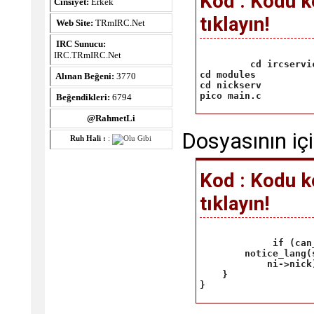
Kod : Kodu k
Cinsiyet:
Erkek
tıklayın!
Web Site:
TRmIRC.Net
IRC Sunucu:
IRC.TRmIRC.Net
 cd ircservi
cd modules

Alınan Beğeni:
3770
cd nickserv

pico main.c 
Beğendikleri:
6794
@RahmetLi
Dosyasının içi
Ruh Hali :
:
Kod : Kodu k
tıklayın!
     if (can
        notice_lang(
            ni->nick)
    }

} 