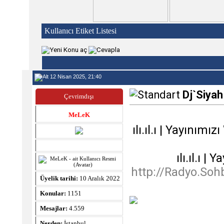
Kullanıcı Etiket Listesi
12 Nisan 2025, 21:40
Dj`Siyah
Çevrimdışı
MeLeK
ılı.ıl.ı | Yayınım
ılı.ıl.ı 
http://Radyo.Soh
Üyelik tarihi:
10 Aralık 2022
Konular:
1151
Mesajlar:
4.559
Nerden:
İstanbul