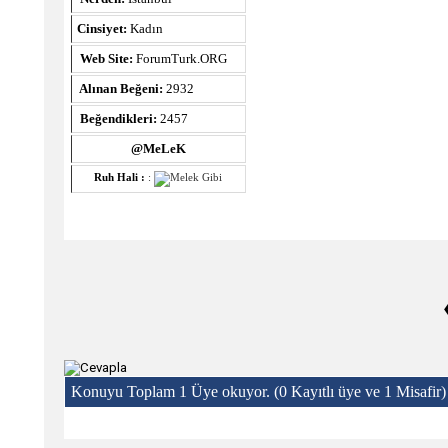
Cinsiyet:
Kadın
Web Site:
ForumTurk.ORG
Alınan Beğeni:
2932
Beğendikleri:
2457
@MeLeK
Ruh Hali :
:
Konuyu Toplam 1 Üye okuyor.
(0 Kayıtlı üye ve 1 Misafir)