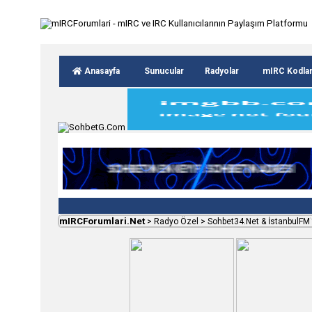
Anasayfa
Sunucular
Radyolar
mIRC Kodla
mIRCForumlari.Net
>
Radyo Özel
>
Sohbet34.Net & İstanbulFM