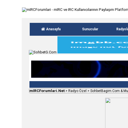
Anasayfa
Sunucular
Radyol
mIRCForumlari.Net
>
Radyo Özel
>
SohbetBagim.Com & Muz