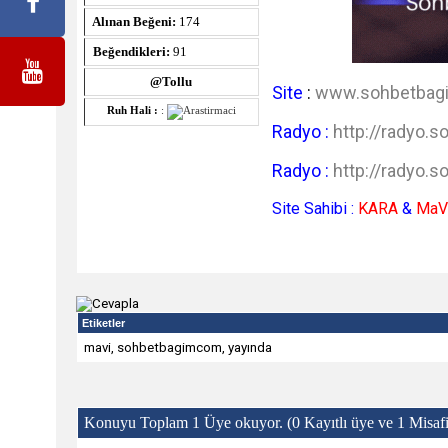
Alınan Beğeni:
174
Beğendikleri:
91
@Tollu
Site
:
www.sohbetbag
Ruh Hali :
:
Radyo :
http://radyo.
Radyo :
http://radyo.
Site Sahibi :
KARA
&
MaV
Etiketler
mavi
,
sohbetbagimcom
,
yayında
Konuyu Toplam 1 Üye okuyor.
(0 Kayıtlı üye ve 1 Misafi