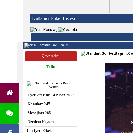
Kullanıcı Etiket Listesi
15 Temmuz 2023, 20:07
SohbetBagim.Com
Çevrimdışı
Tollu
Üyelik tarihi:
14 Nisan 2023
Konular:
245
Mesajlar:
285
Nerden:
Kayseri
Cinsiyet:
Erkek