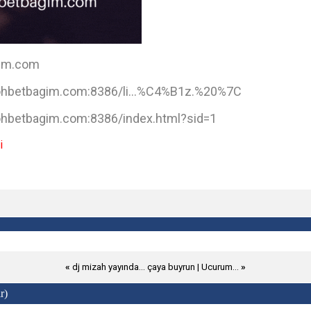
im.com
sohbetbagim.com:8386/li...%C4%B1z.%20%7C
sohbetbagim.com:8386/index.html?sid=1
i
«
dj mizah yayında... çaya buyrun
|
Ucurum...
»
r)