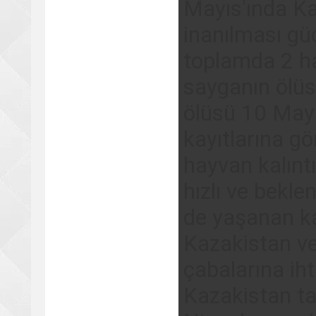
Mayıs'ında Ka
inanılması güç
toplamda 2 ha
sayganın ölüs
ölüsü 10 May
kayıtlarına g
hayvan kalıntı
hızlı ve bekle
de yaşanan ka
Kazakistan v
çabalarına ih
Kazakistan ta