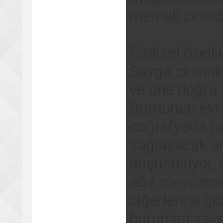
memeli cinsidi
Fiziksel özelli
Sayga cinsinin
ve öne doğru 
Burnunun evri
coğrafyada ha
sağlayacak a
düşünülüyor, 
ağır mevsimse
ciğerlerine g
burunları saye