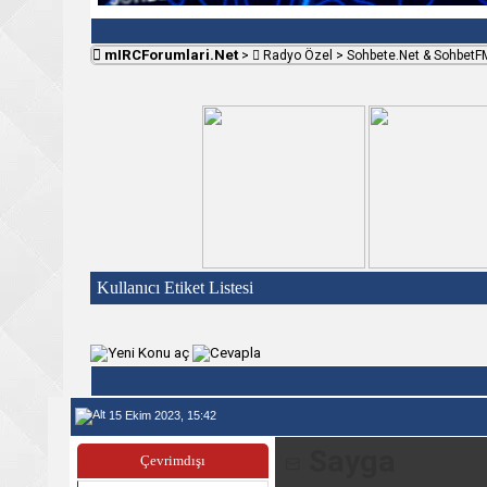
mIRCForumlari.Net
>
Radyo Özel
>
Sohbete.Net & SohbetF
Kullanıcı Etiket Listesi
15 Ekim 2023, 15:42
Sayga
Çevrimdışı