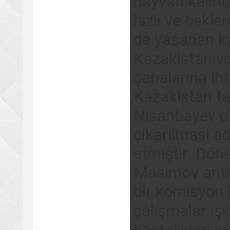
hayvan kalıntı
hızlı ve bekle
de yaşanan ka
Kazakistan v
çabalarına ih
Kazakistan ta
Nisanbayev d
çıkarılması ad
etmiştir. Dö
Masimov antil
bir komisyon 
çalışmalar ış
hastalıkları s