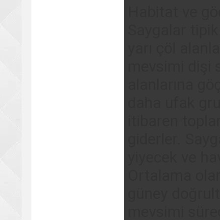
Habitat ve gö
Saygalar tipik
yarı çöl alan
mevsimi dişi 
alanlarına gö
daha ufak gru
itibaren topla
giderler. Sayg
yiyecek ve ha
Ortalama ola
güney doğrultu
mevsimi sürec