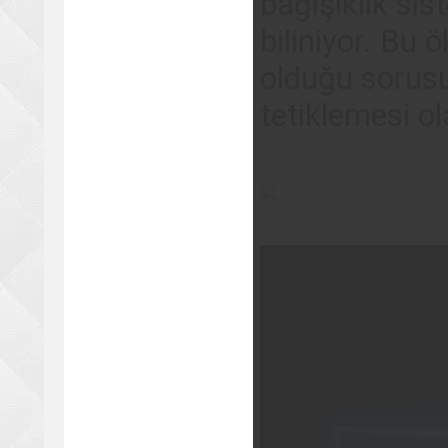
bağışıklık sis
biliniyor. Bu
olduğu sorusu
tetiklemesi ola