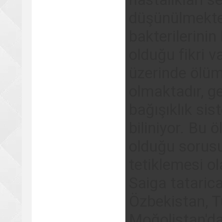
düşünülmekted
bakterilerini
olduğu fikri v
üzerinde ölüm
olmaktadır, g
bağışıklık sis
biliniyor. Bu
olduğu sorusu
tetiklemesi ol
Saiga tataric
Özbekistan, 
Moğolistan'da