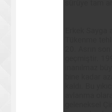
sürüye tam anl
Erkek Sayga a
Tükenme tehl
20. Asrın son 
geçmiştir. 19
inanılmaz büy
bine kadar aza
kaldı. Bu yıkı
avlanma olarak
geleneksel Çi