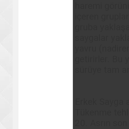
haremi görünü
içeren gruplar
gruba yaklaşa
saygalar yakla
yavru (nadire
getirirler. Bu
sürüye tam anl
Erkek Sayga a
Tükenme tehl
20. Asrın son 