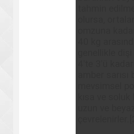
tahmin edilme
olursa, ortal
omzuna kadar
40 kg arasında
genellikle dişi
4'te 3'ü kadar
amber sarısı b
mevsimsel po
kısa ve soluk 
uzun ve beyaz 
çevrelenirler.[