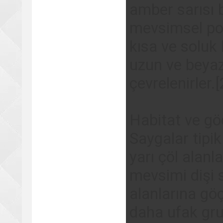
amber sarısı b
mevsimsel po
kısa ve soluk 
uzun ve beyaz 
çevrelenirler.[
Habitat ve gö
Saygalar tipik
yarı çöl alan
mevsimi dişi 
alanlarına gö
daha ufak gru