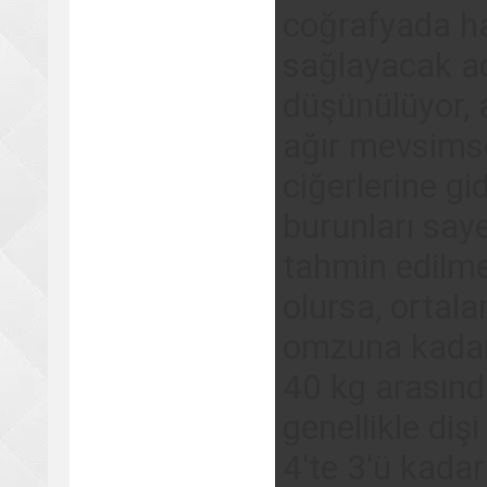
coğrafyada ha
sağlayacak a
düşünülüyor, 
ağır mevsimse
ciğerlerine g
burunları saye
tahmin edilme
olursa, ortal
omzuna kadar
40 kg arasında
genellikle dişi
4'te 3'ü kadar