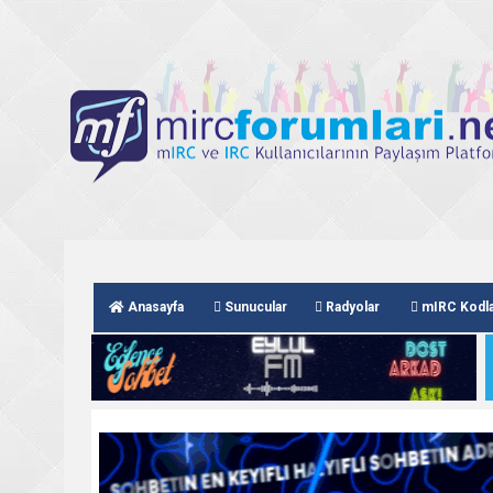
Anasayfa
Sunucular
Radyolar
mIRC Kodla