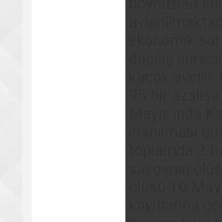
boynuzları ku
avlanılmaktad
ekonomik sorun
dağılış süreci
kaçak avcılık
95 bir azalış
Mayıs'ında Ka
inanılması güç
toplamda 2 ha
sayganın ölüs
ölüsü 10 May
kayıtlarına g