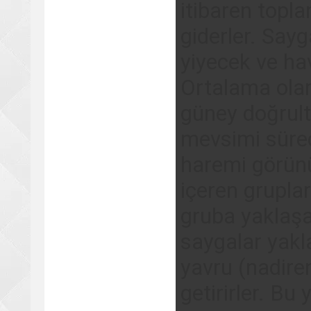
itibaren topla
giderler. Sayg
yiyecek ve ha
Ortalama ola
güney doğrultu
mevsimi sürec
haremi görünü
içeren gruplar
gruba yaklaşa
saygalar yakla
yavru (nadire
getirirler. Bu