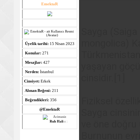
EmektaR
Sayga (Saiga 
mongolica) Ka
Üyelik tarihi:
15 Nisan 2023
Türkmenistan
Konular:
271
Mesajlar:
427
yaşayan göçüc
Nerden:
İstanbul
cinsidir.[1]
Cinsiyet:
Erkek
Alınan Beğeni:
211
Fiziksel özelli
Beğendikleri:
356
Sayga cinsinin
@EmektaR
ve öne doğru 
Ruh Hali :
:
Burnunun evri