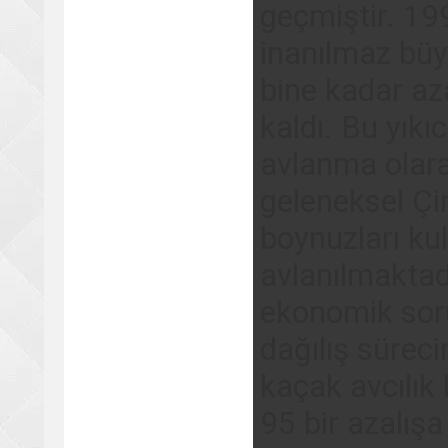
geçmiştir. 19
inanılmaz büy
bine kadar aza
kaldı. Bu yıkı
avlanma olarak
geleneksel Çi
boynuzları ku
avlanılmaktad
ekonomik sorun
dağılış süreci
kaçak avcılık
95 bir azalış