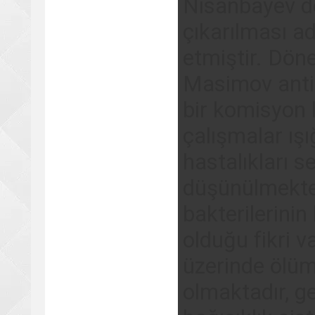
Nisanbayev d
çıkarılması ad
etmiştir. Dö
Masimov antil
bir komisyon 
çalışmalar ış
hastalıkları s
düşünülmekted
bakterilerini
olduğu fikri v
üzerinde ölüm
olmaktadır, g