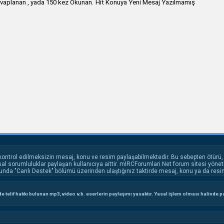
Hit Konuya Yeni Mesaj Yazılmamış
kontrol edilmeksizin mesaj, konu ve resim paylaşabilmektedir. Bu sebepten ötürü,
l sorumluluklar paylaşan kullanıcıya aittir. mIRCForumlari.Net forum sitesi yönet
unda "Canlı Destek" bölümü üzerinden ulaştığınız taktirde mesaj, konu ya da resim 
 telif hakkı bulunan mp3,video v.b. eserlerin paylaşımı yasaktır. Yasal işlem olması halinde payl