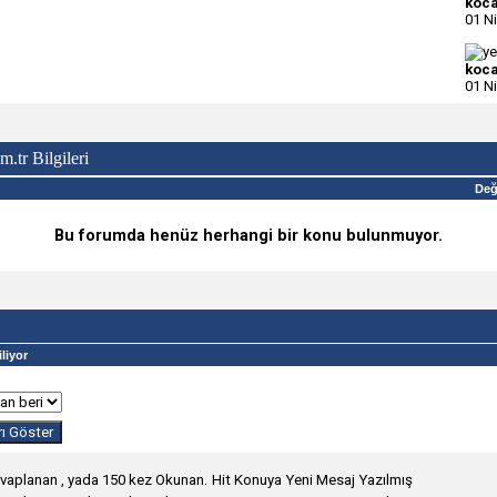
koca
01 N
koca
01 N
.tr Bilgileri
Değ
Bu forumda henüz herhangi bir konu bulunmuyor.
liyor
Hit Konuya Yeni Mesaj Yazılmış