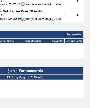
1
ali
1
isan 2024
21:01
SoHBetLim.Com.TR Açıldı...
1
ali
1
isan 2024
20:59
Seçenekler
erlendirme
Son Mesajlar
Cevaplar
Görüntüleme
Şu An Forumumuzda
29 (0 Kayıtlı üye & 29 Misafir)