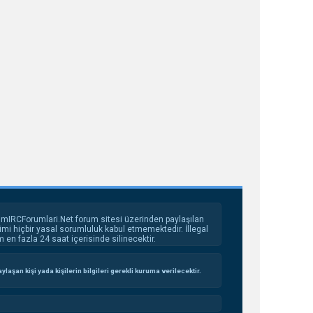
 mIRCForumlari.Net forum sitesi üzerinden paylaşılan
imi hiçbir yasal sorumluluk kabul etmemektedir. İllegal
en fazla 24 saat içerisinde silinecektir.
aşan kişi yada kişilerin bilgileri gerekli kuruma verilecektir.