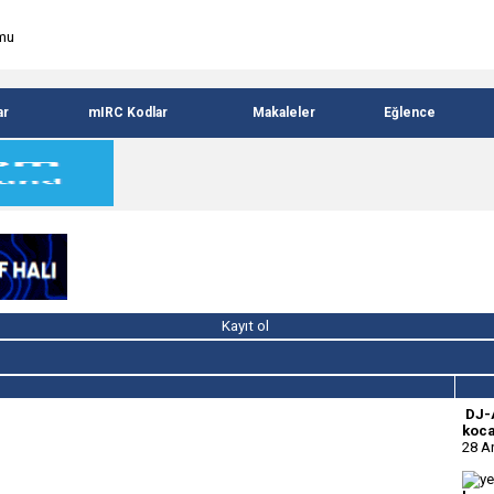
ar
mIRC Kodlar
Makaleler
Eğlence
Kayıt ol
DJ-
koca
28 A