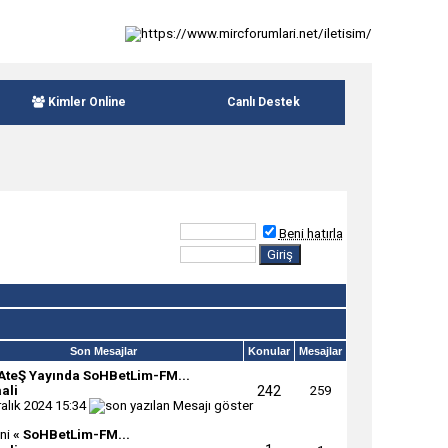
Kimler Online
Canlı Destek
Beni hatırla
Son Mesajlar
Konular
Mesajlar
AteŞ Yayında SoHBetLim-FM...
242
ali
259
ralık 2024
15:34
« SoHBetLim-FM...