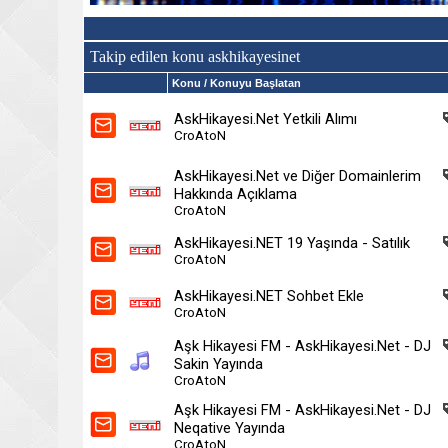
Takip edilen konu askhikayesinet
Konu
/ Konuyu Başlatan
AskHikayesi.Net Yetkili Alımı
CroAtoN
AskHikayesi.Net ve Diğer Domainlerim
Hakkında Açıklama
CroAtoN
AskHikayesi.NET 19 Yaşında - Satılık
CroAtoN
AskHikayesi.NET Sohbet Ekle
CroAtoN
Aşk Hikayesi FM - AskHikayesi.Net - DJ
Sakin Yayında
CroAtoN
Aşk Hikayesi FM - AskHikayesi.Net - DJ
Neqative Yayında
CroAtoN