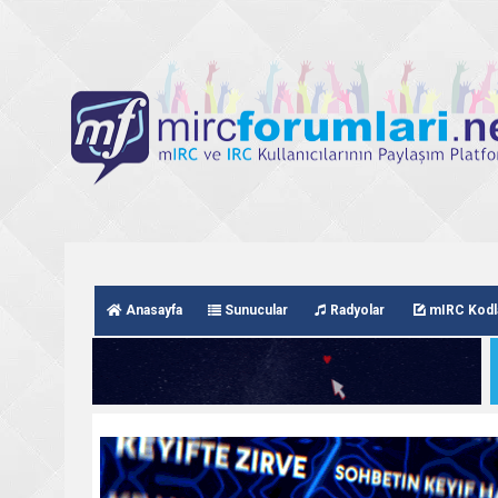
Anasayfa
Sunucular
Radyolar
mIRC Kodl