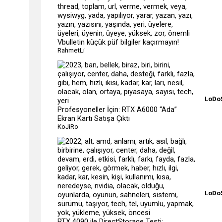
Vbulletin küçük püf bilgiler kaçırmayın!
RahmetLi
LoDo
Profesyoneller İçin: RTX A6000 “Ada”
Ekran Kartı Satışa Çıktı
KoJiRo
LoDo
RTX 4090 ile DirectStorage Testi: