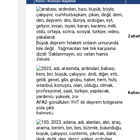
Konu
/ Konuyu Başlatan
Zeba
Büyük deprem felaketi onların umurunda
bile değil... Yağmacıları tek tek karşısına
dizdi! 'Saklanmayın, siz vatan hainis
ZebaNi
Rahme
AFAD gönüllüleri YHT ile deprem bölgesine
yola çıktı
RahmetLi