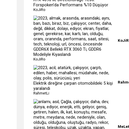
Forspoken’da Performans %10 Düşüyor
KoJiRo
KoJiR
GDDR6X Bellekli RTX 3060 Ti, GDDR6
Modeliyle Kıyaslandı
KoJiRo
Rahme
Elektrik direğine çarpan otomobildeki 5 kişi
yaralandı
RahmetLi
MeLe