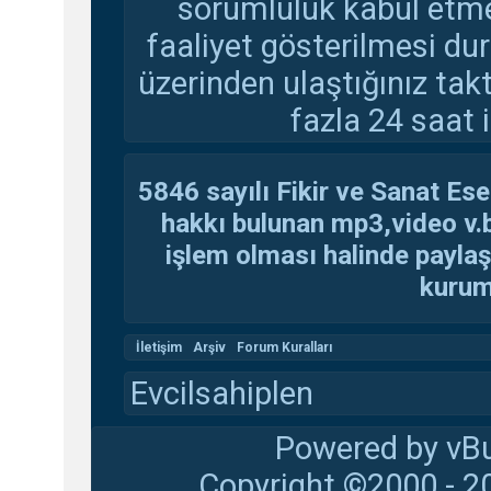
sorumluluk kabul etmem
faaliyet gösterilmesi d
üzerinden ulaştığınız tak
fazla 24 saat i
5846 sayılı Fikir ve Sanat Ese
hakkı bulunan mp3,video v.b.
işlem olması halinde paylaşan
kuruma
İletişim
Arşiv
Forum Kuralları
Evcilsahiplen
Powered by vBu
Copyright ©2000 - 20