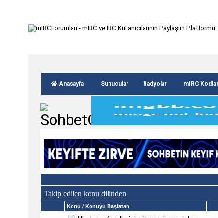
Anasayfa
Sunucular
Radyolar
mIRC Kodla
Takip edilen konu dilinden
Konu
/ Konuyu Başlatan