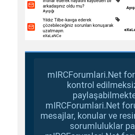
İntihar ederek hayatını kaybeden bir
arkadaşınız oldu mu?
Ayış
Ayışığı
Yıldız Tilbe-kavga ederek
çözebileceğiniz sorunları konuşarak
eXaL
uzatmayın.
eXaLaNCe
mIRCForumlari.Net for
kontrol edilmeksi
paylaşabilmekte
mIRCForumlari.Net foru
mesajlar, konular ve res
sorumluluklar pay