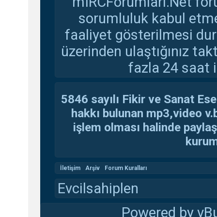
mIRCForumlari.Net foru
sorumluluk kabul etmem
faaliyet gösterilmesi d
üzerinden ulaştığınız tak
fazla 24 saat i
5846 sayılı Fikir ve Sanat Ese
hakkı bulunan mp3,video v.b.
işlem olması halinde paylaşan
kuruma
İletişim
Arşiv
Forum Kuralları
Evcilsahiplen
Powered by vBu