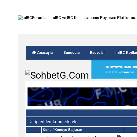
Anasayfa
Sunucular
Radyolar
mIRC Kodla
Takip edilen konu ederek
Konu
/ Konuyu Başlatan