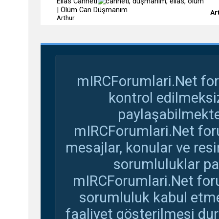
Elias Canneti
| Ölüm Can Düşmanım
Ar
Arthur
mIRCForumlari.Net for
kontrol edilmeksi
paylaşabilmekte
mIRCForumlari.Net foru
mesajlar, konular ve res
sorumluluklar pay
mIRCForumlari.Net foru
sorumluluk kabul etmem
faaliyet gösterilmesi d