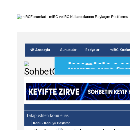
Anasayfa
Sunucular
Radyolar
mIRC Kodla
Takip edilen konu elias
Konu
/ Konuyu Başlatan