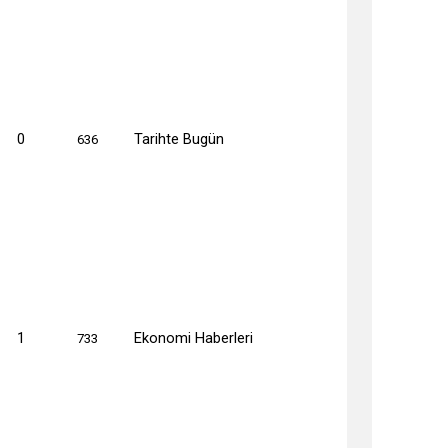
0
Tarihte Bugün
636
1
Ekonomi Haberleri
733