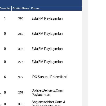
Cevaplar
Görüntüleme
Forum
1
EylulFM Paylaşımları
395
0
EylulFM Paylaşımları
260
0
EylulFM Paylaşımları
312
0
EylulFM Paylaşımları
276
6
IRC Sunucu Polemikleri
977
SohbetDelisiyiz.Com
0
253
Paylaşımları
Saglamsohbet.Com &
0
338