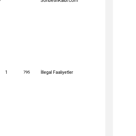
SohbetinKalbi.Com
1
İllegal Faaliyetler
795