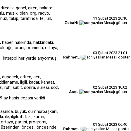
11 Şubat 2023
20:10
ZebaNi
03 Şubat 2023
21:01
RahmetLi
nı, Interpol her yerde arıyormuş!
02 Şubat 2023
10:02
AseL
 ay hapis cezası verildi
01 Şubat 2023
06:40
RahmetLi