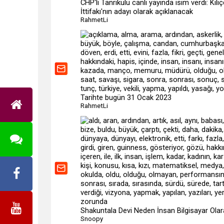
CHP'li Tanrıkulu canlı yayında isim verdi: Kılı
İttifakı'nın adayı olarak açıklanacak
RahmetLi
Tarihte bugün 31 Ocak 2023
RahmetLi
Shakuntala Devi Neden İnsan Bilgisayar Olarak
Snoopy