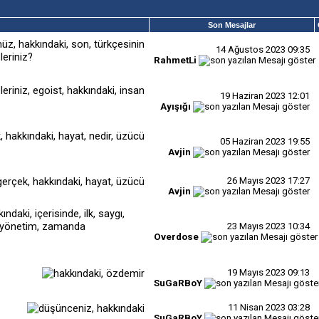
Son Mesajlar
14 Ağustos 2023
09:35
eriniz?
RahmetLi
19 Haziran 2023
12:01
Ayışığı
05 Haziran 2023
19:55
Avjin
26 Mayıs 2023
17:27
Avjin
23 Mayıs 2023
10:34
Overdose
19 Mayıs 2023
09:13
SuGaRBoY
11 Nisan 2023
03:28
SuGaRBoY