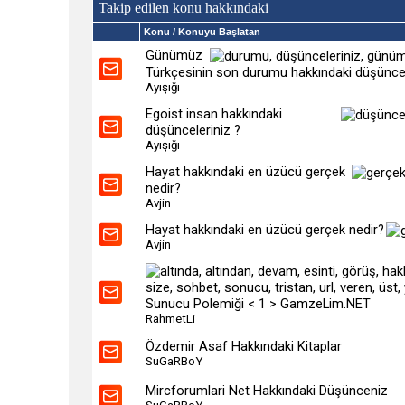
Takip edilen konu hakkındaki
Konu
/ Konuyu Başlatan
Günümüz
Türkçesinin son durumu hakkındaki düşüncel
Ayışığı
Egoist insan hakkındaki
düşünceleriniz ?
Ayışığı
Hayat hakkındaki en üzücü gerçek
nedir?
Avjin
Hayat hakkındaki en üzücü gerçek nedir?
Avjin
Sunucu Polemiği < 1 > GamzeLim.NET
RahmetLi
Özdemir Asaf Hakkındaki Kitaplar
SuGaRBoY
Mircforumlari Net Hakkındaki Düşünceniz