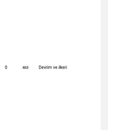
0
Devrim ve ilkeri
463