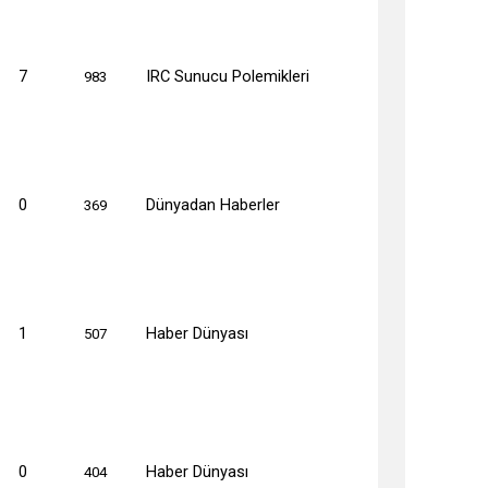
7
IRC Sunucu Polemikleri
983
0
Dünyadan Haberler
369
1
Haber Dünyası
507
0
Haber Dünyası
404