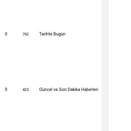
0
Tarihte Bugün
762
0
Güncel ve Son Dakika Haberleri
425