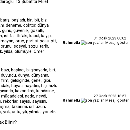
çdaroğlu, 13 Şubat'ta Millet
31 Ocak 2023
00:02
RahmetLi
27 Ocak 2023
18:57
RahmetLi
 Bilinir?