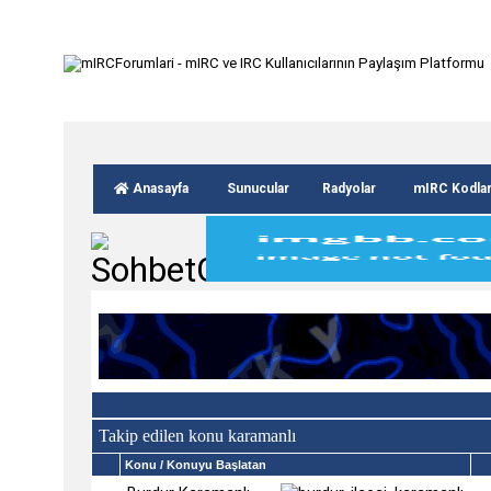
Anasayfa
Sunucular
Radyolar
mIRC Kodla
Takip edilen konu karamanlı
Konu
/ Konuyu Başlatan