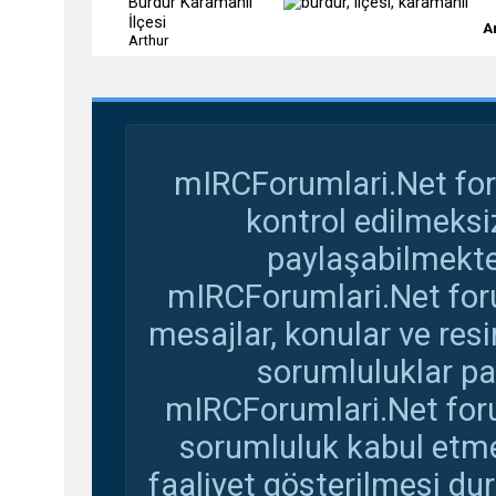
Burdur Karamanlı
İlçesi
A
Arthur
mIRCForumlari.Net for
kontrol edilmeksi
paylaşabilmekte
mIRCForumlari.Net foru
mesajlar, konular ve res
sorumluluklar pay
mIRCForumlari.Net foru
sorumluluk kabul etmem
faaliyet gösterilmesi d