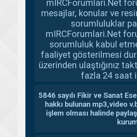
mIRCForumlari.Net foru
mesajlar, konular ve res
sorumluluklar pay
mIRCForumlari.Net foru
sorumluluk kabul etmem
faaliyet gösterilmesi d
üzerinden ulaştığınız tak
fazla 24 saat i
5846 sayılı Fikir ve Sanat Ese
hakkı bulunan mp3,video v.b.
işlem olması halinde paylaşan
kuruma