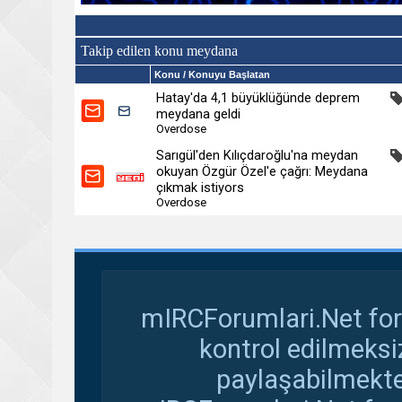
Takip edilen konu meydana
Konu
/ Konuyu Başlatan
Hatay'da 4,1 büyüklüğünde deprem
meydana geldi
Overdose
Sarıgül'den Kılıçdaroğlu'na meydan
okuyan Özgür Özel'e çağrı: Meydana
çıkmak istiyors
Overdose
mIRCForumlari.Net for
kontrol edilmeksi
paylaşabilmekte