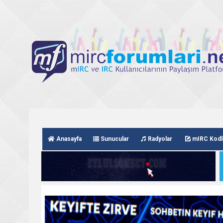
Anasayfa
Sunucular
Radyolar
mIRC Kodl