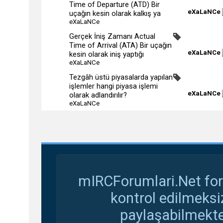
Time of Departure (ATD) Bir
eXaLaNCe
uçağın kesin olarak kalkış ya
eXaLaNCe
Gerçek İniş Zamanı Actual
Time of Arrival (ATA) Bir uçağın
eXaLaNCe
kesin olarak iniş yaptığı
eXaLaNCe
Tezgâh üstü piyasalarda yapılan
işlemler hangi piyasa işlemi
eXaLaNCe
olarak adlandırılır?
eXaLaNCe
mIRCForumlari.Net for
kontrol edilmeksi
paylaşabilmekte