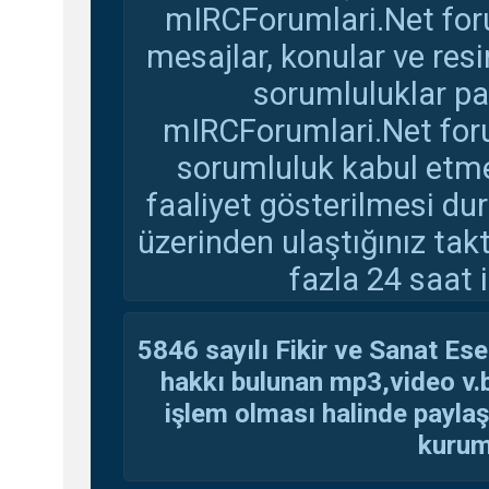
mIRCForumlari.Net foru
mesajlar, konular ve res
sorumluluklar pay
mIRCForumlari.Net foru
sorumluluk kabul etmem
faaliyet gösterilmesi d
üzerinden ulaştığınız tak
fazla 24 saat i
5846 sayılı Fikir ve Sanat Ese
hakkı bulunan mp3,video v.b.
işlem olması halinde paylaşan
kuruma