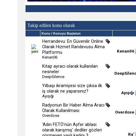
Takip edilen konu olarak
Konu
/ Konuyu Başlatan
Herrandevu: En Güvenilir Online
Olarak Hizmet Randevusu Alma
Kenan06
Platformu
Kenan06
Kitap ayracı olarak kullanılan
nesneler
DeepSilen
DeepSilence
Yılbaşı ikramiyesi size çıksa ilk
iş olarak ne yaparsınız?
Ayışığı
Ayışığı
Radyonun Bir Haber Alma Aracı
Olarak Kullanılması:
Overdose
Overdose
'Adın FETÖ'nün Ayfer ablası
olarak karışmış' dediler gözleri
Ra'
görmeyen yaşlı kadını 3