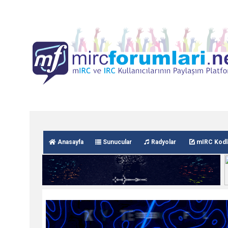
Anasayfa
Sunucular
Radyolar
mIRC Kodl