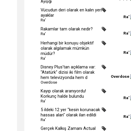
Ayışığı
Vücudun deri olarak en kalın yeri
ayaklar
Ra'
Ra'
Rakamlar tam olarak nedir?
Ra'
Ra'
Herhangi bir konuyu objektif
olarak algılamak mümkün
Ra'
müdür?
Ra'
Disney Plus'tan açıklama var:
"Atatürk" dizisi iki film olarak
Overdose
hem televizyonda hem d
Overdose
Kayıp olarak aranıyordu!
Korkunç halde bulundu
Ra'
Ra'
5 ildeki 12 yer "kesin korunacak
hassas alan" olarak ilan edildi
Ra'
Ra'
Gerçek Kalkış Zamanı Actual