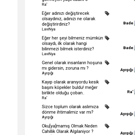
Ra'
Eğer adınızı değiştirecek
olsaydınız, adınızı ne olarak
Bade
değiştirirdiniz?
LaviNya
Eğer her şeyi bilmeniz mümkün
olsaydı, ilk olarak hangi
Bade
bilinmezi bilmek isterdiniz?
LaviNya
Genel olarak insanların hoşuna
mı gidersin, zoruna mı ?
Ayışığı
Ayışığı
Kayıp olarak aranıyordu kesik
başını köpekler buldu! meğer
Ra'
birlikte olduğu çoban..
Ra'
Sizce toplum olarak aslımıza
dönme ihtimalimiz var mı?
Ayışığı
Ayışığı
Oku[ya]mamış Olmak Neden
Cahillik Olarak Algılaniyor ?
Ayışığı