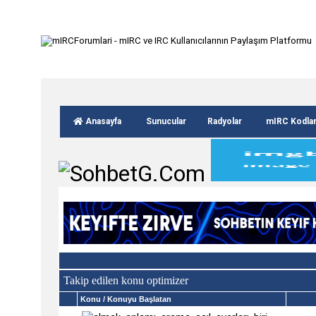
Anasayfa
Sunucular
Radyolar
mIRC Kodla
Takip edilen konu optimizer
Konu
/ Konuyu Başlatan