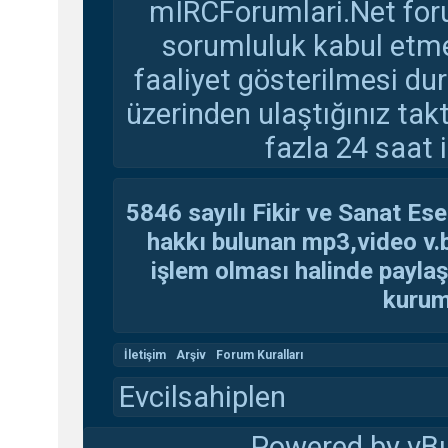
mIRCForumlari.Net foru
sorumluluk kabul etmem
faaliyet gösterilmesi d
üzerinden ulaştığınız tak
fazla 24 saat i
5846 sayılı Fikir ve Sanat Ese
hakkı bulunan mp3,video v.b.
işlem olması halinde paylaşan
kuruma
İletişim
Arşiv
Forum Kuralları
Evcilsahiplen
Powered by vBu