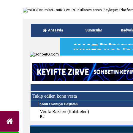
Anasayfa
Sunucular
Radyol
Takip edilen konu vesta
Konu
/ Konuyu Başlatan
Vesta Bakileri (Rahibeleri)
Ra'