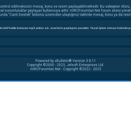
kontrol edilmeksizin mesaj, konu ve resim paylaşabilmektedir. Bu sebepten ötürü,
l sorumluluklar paylaşan kullanıcıya aittir. mIRCForumlari.Net forum sitesi yönet
unda "Canlı Destek" bölümü üzerinden ulaştığınız taktirde mesaj, konu ya da resim 
 telif hakkı bulunan mp3,video v.b. eserlerin paylaşımı yasaktır. Yasal işlem olması halinde payl
Powered by vBulletin® Version 3.8.11
Copyright ©2000 - 2023, Jelsoft Enterprises Ltd.
mIRCForumlari.Net - Copyright ©2022 - 2023