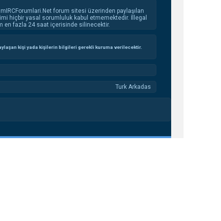
 mIRCForumlari.Net forum sitesi üzerinden paylaşılan
imi hiçbir yasal sorumluluk kabul etmemektedir. İllegal
en fazla 24 saat içerisinde silinecektir.
aşan kişi yada kişilerin bilgileri gerekli kuruma verilecektir.
Turk Arkadas