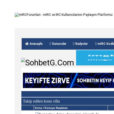
Anasayfa
Sunucular
Radyolar
mIRC Kodla
Takip edilen konu villa
Konu
/ Konuyu Başlatan