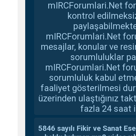
mIRCForumlari.Net for
kontrol edilmeksi
paylaşabilmekte
mIRCForumlari.Net foru
mesajlar, konular ve res
sorumluluklar pay
mIRCForumlari.Net foru
sorumluluk kabul etmem
faaliyet gösterilmesi d
üzerinden ulaştığınız tak
fazla 24 saat i
5846 sayılı Fikir ve Sanat Ese