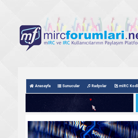
Anasayfa
Sunucular
Radyolar
mIRC Kodl