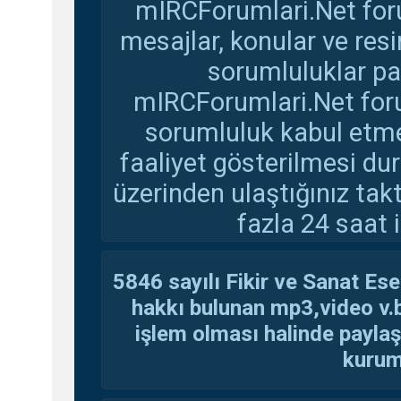
mIRCForumlari.Net foru
mesajlar, konular ve res
sorumluluklar pay
mIRCForumlari.Net foru
sorumluluk kabul etmem
faaliyet gösterilmesi d
üzerinden ulaştığınız tak
fazla 24 saat i
5846 sayılı Fikir ve Sanat Ese
hakkı bulunan mp3,video v.b.
işlem olması halinde paylaşan
kuruma