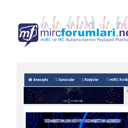
Anasayfa
Sunucular
Radyolar
mIRC Kodla