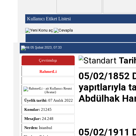
Kullanıcı Etiket Listesi
05 Şubat 2023, 07:33
Tari
Çevrimdışı
RahmetLi
05/02/1852 Do
yapıtlarıyla 
Abdülhak Ham
Üyelik tarihi:
07 Aralık 2022
Konular:
21245
Mesajlar:
24.248
Nerden:
İstanbul
05/02/1911 