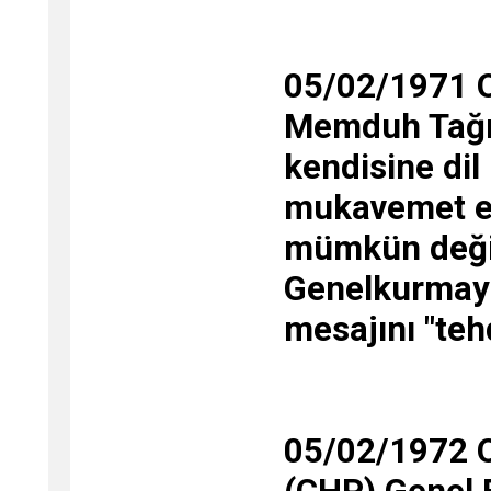
05/02/1971 
Memduh Tağma
kendisine dil
mukavemet ed
mümkün değild
Genelkurmay
mesajını "tehd
05/02/1972 O