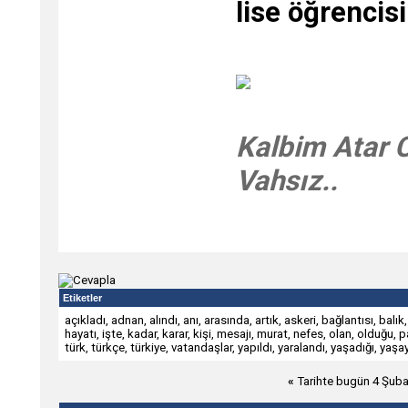
lise öğrencisi
Kalbim Atar 
Vahsız..
Etiketler
açıkladı
,
adnan
,
alındı
,
anı
,
arasında
,
artık
,
askeri
,
bağlantısı
,
balık
hayatı
,
işte
,
kadar
,
karar
,
kişi
,
mesajı
,
murat
,
nefes
,
olan
,
olduğu
,
p
türk
,
türkçe
,
türkiye
,
vatandaşlar
,
yapıldı
,
yaralandı
,
yaşadığı
,
yaşa
«
Tarihte bugün 4 Şub