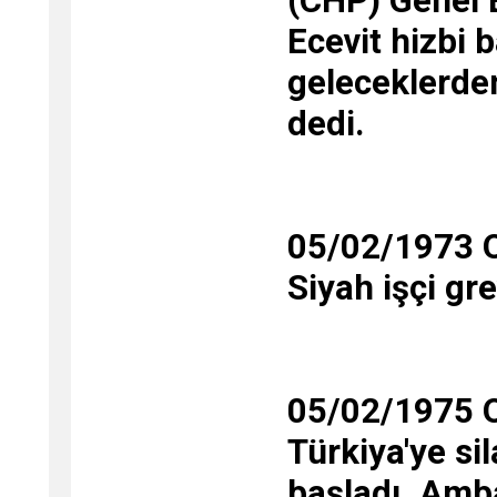
(CHP) Genel 
Ecevit hizbi b
geleceklerden
dedi.
05/02/1973 O
Siyah işçi gr
05/02/1975 Ol
Türkiya'ye s
başladı. Amb