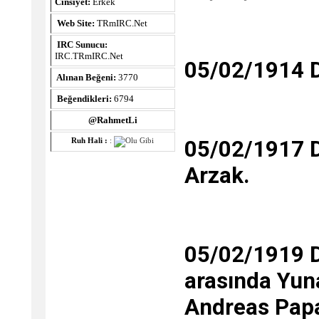
Cinsiyet:
Erkek
Web Site:
TRmIRC.Net
IRC Sunucu:
IRC.TRmIRC.Net
05/02/1914 D
Alınan Beğeni:
3770
Beğendikleri:
6794
@RahmetLi
05/02/1917 
Ruh Hali :
:
Arzak.
05/02/1919 
arasında Yuna
Andreas Pap