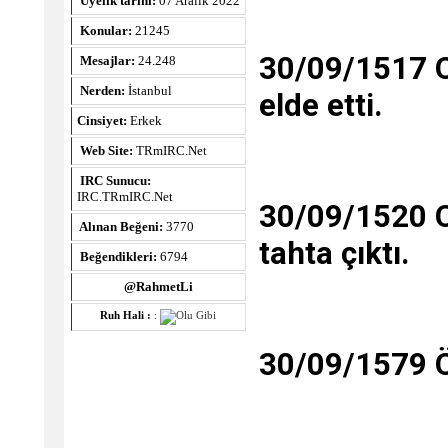
Üyelik tarihi:
07 Aralık 2022
Konular:
21245
30/09/1517 Ol
Mesajlar:
24.248
Nerden:
İstanbul
elde etti.
Cinsiyet:
Erkek
Web Site:
TRmIRC.Net
IRC Sunucu:
IRC.TRmIRC.Net
30/09/1520 O
Alınan Beğeni:
3770
tahta çıktı.
Beğendikleri:
6794
@RahmetLi
Ruh Hali :
:
30/09/1579 Ö