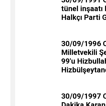
tünel inşaatı
Halkçı Parti 
30/09/1996 O
Milletvekili 
99'u Hizbulla
Hizbülşeytand
30/09/1997 Ol
Dakika Karanl