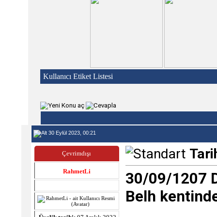
Kullanıcı Etiket Listesi
30 Eylül 2023, 00:21
Tari
Çevrimdışı
RahmetLi
30/09/1207 
Belh kentind