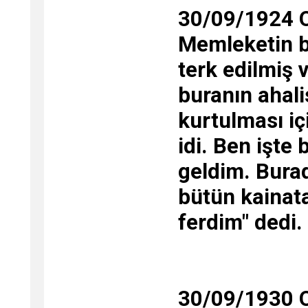
30/09/1924 O
Memleketin b
terk edilmiş 
buranın ahali
kurtulması iç
idi. Ben işte
geldim. Bura
bütün kainata 
ferdim" dedi.
30/09/1930 Ol