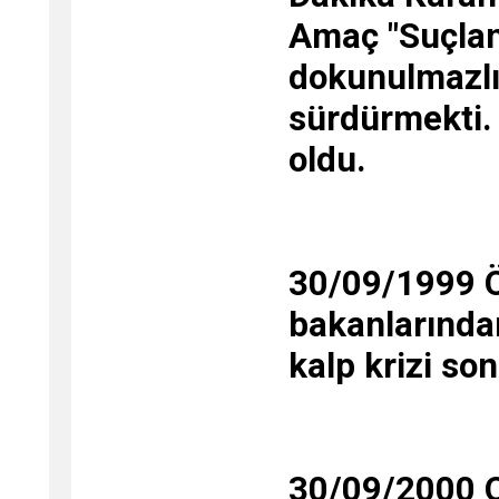
Amaç "Suçlana
dokunulmazlık
sürdürmekti.
oldu.
30/09/1999 Öl
bakanlarından
kalp krizi son
30/09/2000 O