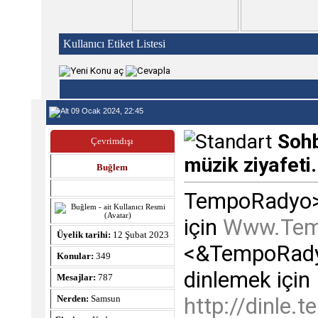
Kullanıcı Etiket Listesi
09 Ocak 2024, 22:45
Sohb
Çevrimdışı
müzik ziyafeti.
Buğlem
TempoRadyo> 
için
Www.Tem
Üyelik tarihi:
12 Şubat 2023
<&TempoRadyo
Konular:
349
dinlemek için
Mesajlar:
787
http://dinle.
Nerden:
Samsun