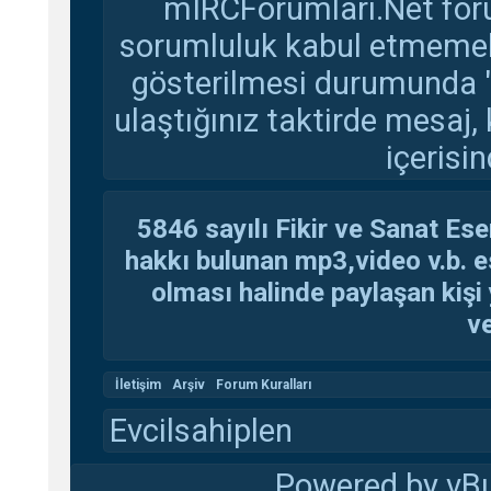
mIRCForumlari.Net foru
sorumluluk kabul etmemekte
gösterilmesi durumunda 
ulaştığınız taktirde mesaj,
içerisin
5846 sayılı Fikir ve Sanat Ese
hakkı bulunan mp3,video v.b. es
olması halinde paylaşan kişi 
ve
İletişim
Arşiv
Forum Kuralları
Evcilsahiplen
Powered by vBu