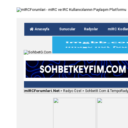
Anasayfa
Sunucular
Radyolar
mIRC Kodla
mIRCForumlari.Net
>
Radyo Özel
>
Sohbet8.Com & TempoRad