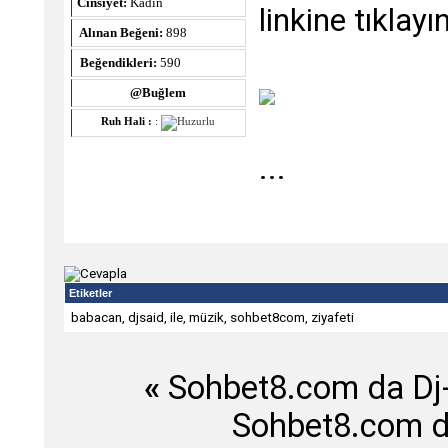
Cinsiyet:
Kadın
linkine tıklayın
Alınan Beğeni:
898
Beğendikleri:
590
@Buğlem
Ruh Hali :
:
...
Etiketler
babacan
,
djsaid
,
ile
,
müzik
,
sohbet8com
,
ziyafeti
«
Sohbet8.com da Dj-
Sohbet8.com d